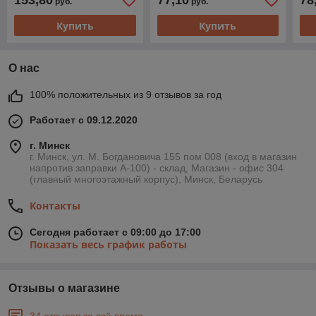
153,80
77,10
78
руб.
руб.
50мм
250 г/кв.м
250
Купить
Купить
О нас
100% положительных из 9 отзывов за год
Работает с 09.12.2020
г. Минск
г. Минск, ул. М. Богдановича 155 пом 008 (вход в магазин
напротив заправки А-100) - склад, Магазин - офис 304
(главный многоэтажный корпус), Минск, Беларусь
Контакты
Сегодня работает с 09:00 до 17:00
Показать весь график работы
Отзывы о магазине