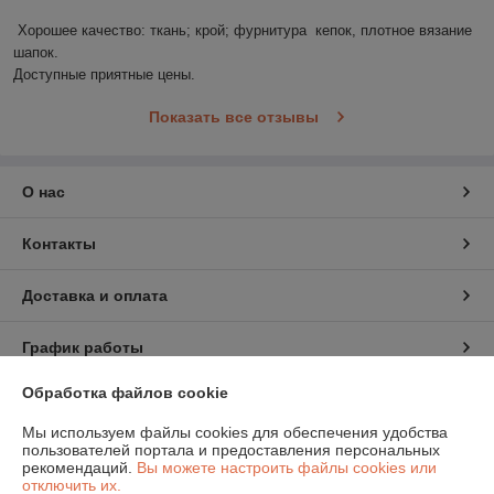
Хорошее качество: ткань; крой; фурнитура  кепок, плотное вязание 
шапок.

Доступные приятные цены.
Показать все отзывы
О нас
Контакты
Доставка и оплата
График работы
Обработка файлов cookie
Полная версия сайта
Мы используем файлы cookies для обеспечения удобства
пользователей портала и предоставления персональных
Политика обработки cookies
рекомендаций.
Вы можете настроить файлы cookies или
отключить их.