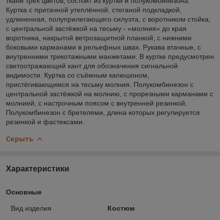
ткани трёх цветов, состоит из куртки и полукомбинезона.
Куртка с притачной утеплённой, стеганой подкладкой,
удлиненная, полуприлегающего силуэта, с воротником стойка,
с центральной застёжкой на тесьму - «молния» до края
воротника, накрытой ветрозащитной планкой, с нижними
боковыми карманами в рельефных швах. Рукава втачные, с
внутренними трикотажными манжетами. В куртке предусмотрен
светоотражающий кант для обозначения сигнальной
видимости. Куртка со съёмным капюшоном,
пристёгивающимся на тесьму молния. Полукомбинезон с
центральной застёжкой на молнию, с прорезными карманами с
молнией, с настрочным поясом с внутренней резинкой.
Полукомбинезон с бретелями, длина которых регулируется
резинкой и фастексами.
Скрыть
Характеристики
Основные
Вид изделия
Костюм