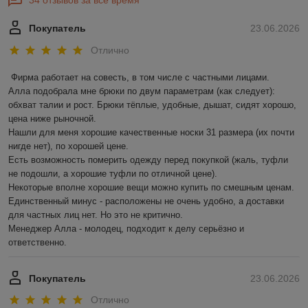
34 отзывов за всё время
Покупатель
23.06.2026
Отлично
Фирма работает на совесть, в том числе с частными лицами.

Алла подобрала мне брюки по двум параметрам (как следует): 
обхват талии и рост. Брюки тёплые, удобные, дышат, сидят хорошо, 
цена ниже рыночной.

Нашли для меня хорошие качественные носки 31 размера (их почти 
нигде нет), по хорошей цене.

Есть возможность померить одежду перед покупкой (жаль, туфли 
не подошли, а хорошие туфли по отличной цене).

Некоторые вполне хорошие вещи можно купить по смешным ценам.

Единственный минус - расположены не очень удобно, а доставки 
для частных лиц нет. Но это не критично.

Менеджер Алла - молодец, подходит к делу серьёзно и 
ответственно.
Покупатель
23.06.2026
Отлично