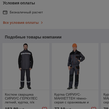
Условия оплаты
Безналичный расчет
Все условия оплаты
Подобные товары компании
Костюм сварщика
Куртка СИРИУС-
Ку
СИРИУС-ГЕРКУЛЕС
МАНХЕТТЕН тёмно-
МА
летний, куртка, п/к
серая с оранжевым и
сер
т.серый с черным, СОП
черным, тк. стрейч пл.
чер