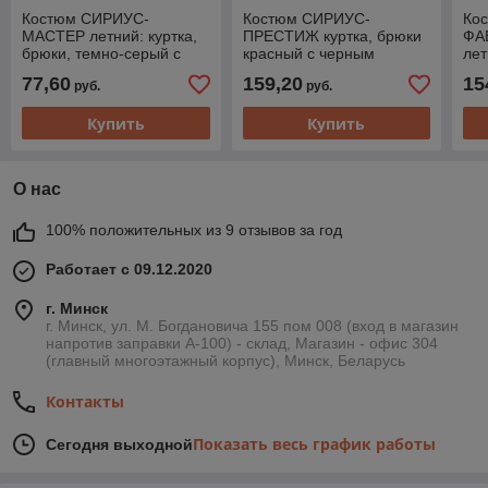
Костюм СИРИУС-
Костюм СИРИУС-
Ко
МАСТЕР летний: куртка,
ПРЕСТИЖ куртка, брюки
ФА
брюки, темно-серый с
красный с черным
лет
красной отделкой
пол
77,60
159,20
15
руб.
руб.
че
Купить
Купить
О нас
100% положительных из 9 отзывов за год
Работает с 09.12.2020
г. Минск
г. Минск, ул. М. Богдановича 155 пом 008 (вход в магазин
напротив заправки А-100) - склад, Магазин - офис 304
(главный многоэтажный корпус), Минск, Беларусь
Контакты
Показать весь график работы
Сегодня выходной