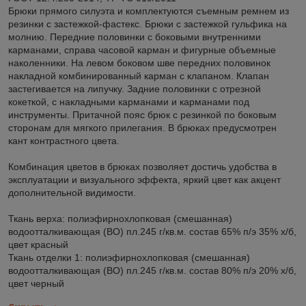
Брюки прямого силуэта и комплектуются съемным ремнем из
резинки с застежкой-фастекс. Брюки с застежкой гульфика на
молнию. Передние половинки с боковыми внутренними
карманами, справа часовой карман и фигурные объемные
наколенники. На левом боковом шве передних половинок
накладной комбинированный карман с клапаном. Клапан
застегивается на липучку. Задние половинки с отрезной
кокеткой, с накладными карманами и карманами под
инструменты. Притачной пояс брюк с резинкой по боковым
сторонам для мягкого прилегания. В брюках предусмотрен
кант контрастного цвета.
Комбинация цветов в брюках позволяет достичь удобства в
эксплуатации и визуального эффекта, яркий цвет как акцент
дополнительной видимости.
Ткань верха: полиэфирнохлопковая (смешанная)
водоотталкивающая (ВО) пл.245 г/кв.м. состав 65% п/э 35% х/б,
цвет красный
Ткань отделки 1: полиэфирнохлопковая (смешанная)
водоотталкивающая (ВО) пл.245 г/кв.м. состав 80% п/э 20% х/б,
цвет черный