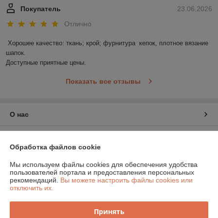
Покупатель
23.06.2026
Отлично
Хорошее качество: ткань; крой; фурнитура  кепок, плотное вязание 
шапок.

Доступные приятные цены.
Показать все отзывы
О нас
Контакты
Обработка файлов cookie
Доставка и оплата
Мы используем файлы cookies для обеспечения удобства
пользователей портала и предоставления персональных
рекомендаций.
Вы можете настроить файлы cookies или
График работы
отключить их.
Полная версия сайта
Принять