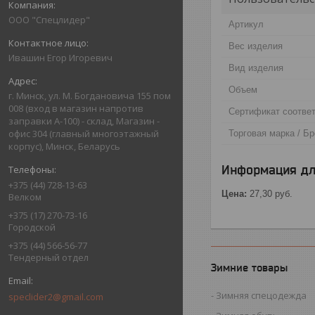
ООО "Спецлидер"
Артикул
Вес изделия
Ивашин Егор Игоревич
Вид изделия
Объем
г. Минск, ул. М. Богдановича 155 пом
008 (вход в магазин напротив
Сертификат соотве
заправки А-100) - склад, Магазин -
офис 304 (главный многоэтажный
Торговая марка / Б
корпус), Минск, Беларусь
Информация дл
+375 (44) 728-13-63
Цена:
27,30
руб.
Велком
+375 (17) 270-73-16
Городской
+375 (44) 566-56-77
Тендерный отдел
Зимние товары
Зимняя спецодежда
speclider2@gmail.com