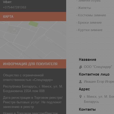
Зимняя обувь
+375447281363
Жилеты
Костюмы зимние
КАРТА
Брюки зимние
Куртки зимние
ИНФОРМАЦИЯ ДЛЯ ПОКУПАТЕЛЯ
ООО "Спецлидер"
Общество с ограниченной
ответственностью «Спецлидер»
Ивашин Егор Игор
Республика Беларусь, г. Минск, ул. М.
Богдановича 155А пом 008
г. Минск, ул. М. Б
Дата регистрации в Торговом реестре/
Беларусь
Реестре бытовых услуг: Не подлежит
занесению в реестр
Номер в Торговом реестре/Реестре