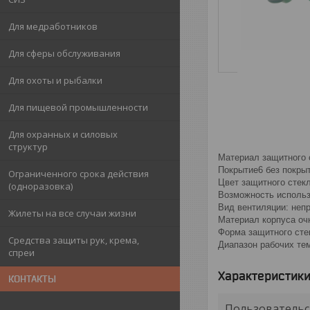
Для медработников
Для сферы обслуживания
Для охоты и рыбалки
Для пищевой промышленности
Для охранных и силовых
структур
Материал защитного 
Покрытие6 без покры
Ограниченного срока действия
Цвет защитного стекл
(одноразовка)
Возможность использ
Вид вентиляции: неп
Жилеты на все случаи жизни
Материал корпуса оч
Форма защитного сте
Средства защиты рук, крема,
Диапазон рабочих тем
спреи
Характеристик
КОНТАКТЫ
Пользовательс