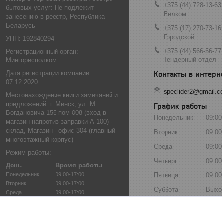
+375 (44) 728-13-63
бытовых услуг: Не подлежит
Велком
занесению в реестр, Республика
Беларусь
+375 (17) 270-73-16
Городской
УНП: 192840294
+375 (44) 566-56-77
Регистрационный орган:
Тендерный отдел
Мингорисполком
Дата регистрации компании:
07.12.2020
speclider2@gmail.
Местонахождение книги замечаний и
предложений: г. Минск, ул. М.
График работы
Богдановича 155 пом 008 (вход в
Понедельник
09:00
магазин напротив заправки А-100) -
склад, Магазин - офис 304 (главный
Вторник
09:00
многоэтажный корпус)
Среда
09:00
Режим работы:
Четверг
09:00
День
Время работы
Понедельник
09:00-17:00
Пятница
09:00
Вторник
09:00-17:00
Суббота
Выхо
Среда
09:00-17:00
Четверг
09:00-17:00
Воскресенье
Выхо
Пятница
09:00-17:00
Суббота
Выходной