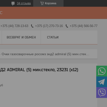
34 отзыва
Корзина
ДС
+375 (44) 728-13-63
+375 (17) 270-73-16
+375 (44) 566-56-77
ВОЗВРАТ И ОБМЕН
СТАТЬИ
Очки газосварочные росомз знд2 admiral (5) мин.стекло, 23231 (х12)
 ADMIRAL (5) мин.стекло, 23231 (х12)
уб