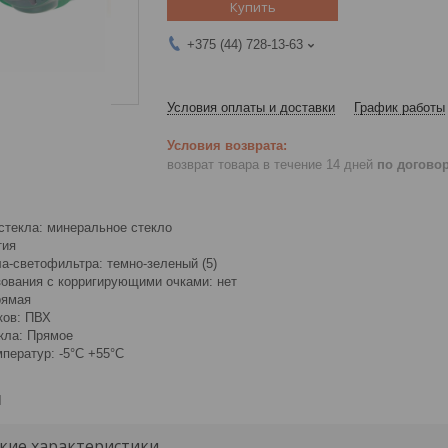
Купить
+375 (44) 728-13-63
Условия оплаты и доставки
График работы
возврат товара в течение 14 дней
по догово
стекла: минеральное стекло
тия
а-светофильтра: темно-зеленый (5)
ования с корригирующими очками: нет
рямая
ков: ПВХ
кла: Прямое
ператур: -5°C +55°C
и
кие характеристики