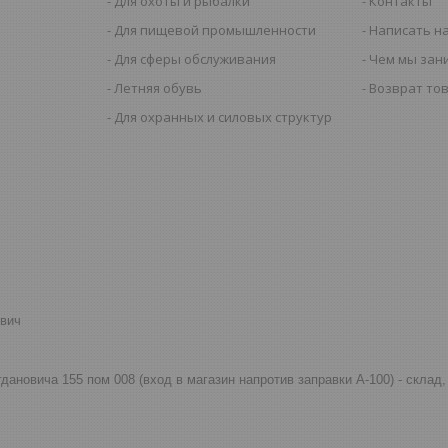
Для охоты и рыбалки
Контакты
Для пищевой промышленности
Написать н
Для сферы обслуживания
Чем мы зан
Летняя обувь
Возврат то
Для охранных и силовых структур
евич
огдановича 155 пом 008 (вход в магазин напротив заправки А-100) - скла