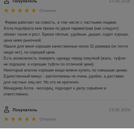
Покупатель
23.06.2026
Отлично
Фирма работает на совесть, в том числе с частными лицами.

Алла подобрала мне брюки по двум параметрам (как следует): 
обхват талии и рост. Брюки тёплые, удобные, дышат, сидят хорошо, 
цена ниже рыночной.

Нашли для меня хорошие качественные носки 31 размера (их почти 
нигде нет), по хорошей цене.

Есть возможность померить одежду перед покупкой (жаль, туфли 
не подошли, а хорошие туфли по отличной цене).

Некоторые вполне хорошие вещи можно купить по смешным ценам.

Единственный минус - расположены не очень удобно, а доставки 
для частных лиц нет. Но это не критично.

Менеджер Алла - молодец, подходит к делу серьёзно и 
ответственно.
Покупатель
23.06.2026
Отлично
Хорошее качество: ткань; крой; фурнитура  кепок, плотное вязание 