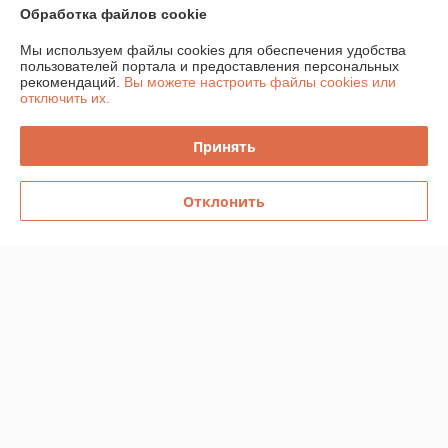
шапок.

Обработка файлов cookie
Доступные приятные цены.
Мы используем файлы cookies для обеспечения удобства
пользователей портала и предоставления персональных
Показать все отзывы
рекомендаций.
Вы можете настроить файлы cookies или
отключить их.
О нас
Принять
Контакты
Отклонить
Доставка и оплата
График работы
Полная версия сайта
Политика обработки cookies
Сайт создан на платформе Deal.by