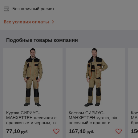
Безналичный расчет
Все условия оплаты
Подобные товары компании
Куртка СИРИУС-
Костюм СИРИУС-
Ко
МАНХЕТТЕН песочная с
МАНХЕТТЕН куртка, п/к
МА
оранжевым и черным, тк.
песочный с оранж. и
брю
стрейч пл. 250 г/кв.м
черным тк. стрейч пл. 250
ора
77,10
167,40
15
руб.
руб.
г/кв.м
стр