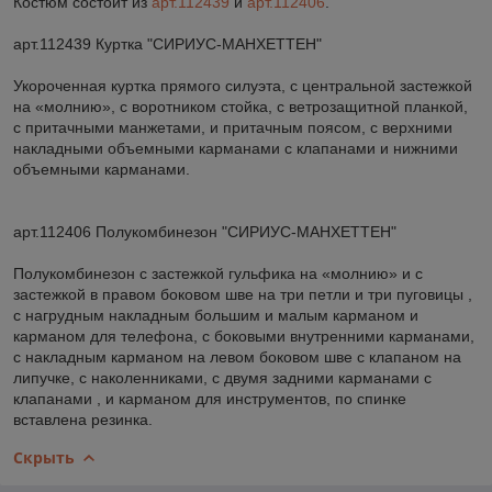
Костюм состоит из
арт.112439
и
арт.112406
.
арт.112439 Куртка "СИРИУС-МАНХЕТТЕН"
Укороченная куртка прямого силуэта, с центральной застежкой
на «молнию», с воротником стойка, с ветрозащитной планкой,
с притачными манжетами, и притачным поясом, с верхними
накладными объемными карманами с клапанами и нижними
объемными карманами.
арт.112406 Полукомбинезон "СИРИУС-МАНХЕТТЕН"
Полукомбинезон с застежкой гульфика на «молнию» и с
застежкой в правом боковом шве на три петли и три пуговицы ,
с нагрудным накладным большим и малым карманом и
карманом для телефона, с боковыми внутренними карманами,
с накладным карманом на левом боковом шве с клапаном на
липучке, с наколенниками, с двумя задними карманами с
клапанами , и карманом для инструментов, по спинке
вставлена резинка.
Скрыть