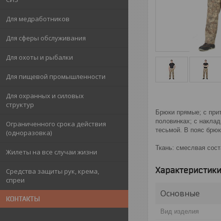
Для медработников
Для сферы обслуживания
Для охоты и рыбалки
Для пищевой промышленности
Для охранных и силовых
структур
Брюки прямые; с при
половинках; с накла
Ограниченного срока действия
тесьмой. В пояс брюк
(одноразовка)
Ткань: смеслвая сост
Жилеты на все случаи жизни
Характеристик
Средства защиты рук, крема,
спреи
Основные
КОНТАКТЫ
Вид изделия