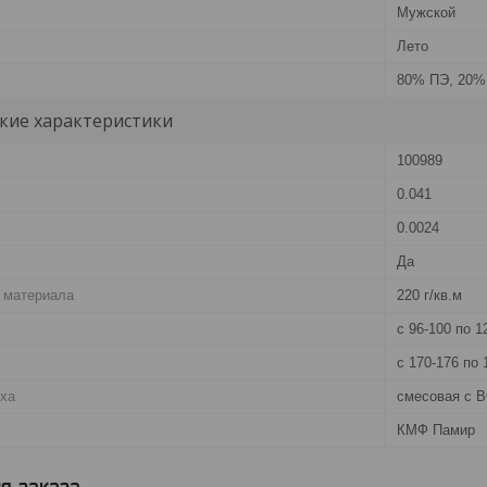
Мужской
Лето
80% ПЭ, 20%
кие характеристики
100989
0.041
0.0024
Да
 материала
220 г/кв.м
с 96-100 по 1
с 170-176 по 
рха
смесовая с В
КМФ Памир
я заказа