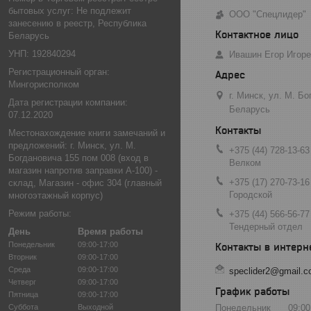
бытовых услуг: Не подлежит
ООО "Спецлидер"
занесению в реестр, Республика
Беларусь
УНП: 192840294
Ивашин Егор Игор
Регистрационный орган:
Мингорисполком
г. Минск, ул. М. Б
Дата регистрации компании:
Беларусь
07.12.2020
Местонахождение книги замечаний и
предложений: г. Минск, ул. М.
+375 (44) 728-13-63
Богдановича 155 пом 008 (вход в
Велком
магазин напротив заправки А-100) -
+375 (17) 270-73-16
склад, Магазин - офис 304 (главный
Городской
многоэтажный корпус)
Режим работы:
+375 (44) 566-56-77
Тендерный отдел
День
Время работы
Понедельник
09:00-17:00
Вторник
09:00-17:00
Среда
09:00-17:00
speclider2@gmail.
Четверг
09:00-17:00
График работы
Пятница
09:00-17:00
Суббота
Выходной
Понедельник
09:00