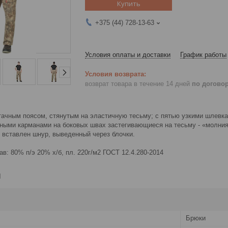
Купить
+375 (44) 728-13-63
Условия оплаты и доставки
График работы
возврат товара в течение 14 дней
по догово
тачным поясом, стянутым на эластичную тесьму; с пятью узкими шлевка
дными карманами на боковых швах застегивающиеся на тесьму - «молни
 вставлен шнур, выведенный через блочки.
ав: 80% п/э 20% х/б, пл. 220г/м2 ГОСТ 12.4.280-2014
и
Брюки