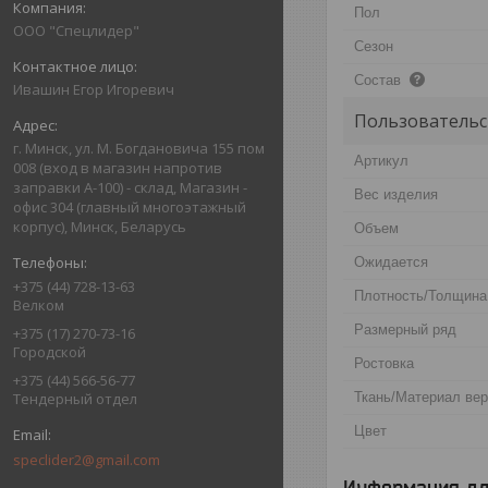
Пол
ООО "Спецлидер"
Сезон
Состав
Ивашин Егор Игоревич
Пользовательс
г. Минск, ул. М. Богдановича 155 пом
Артикул
008 (вход в магазин напротив
заправки А-100) - склад, Магазин -
Вес изделия
офис 304 (главный многоэтажный
корпус), Минск, Беларусь
Объем
Ожидается
+375 (44) 728-13-63
Плотность/Толщина
Велком
Размерный ряд
+375 (17) 270-73-16
Городской
Ростовка
+375 (44) 566-56-77
Ткань/Материал ве
Тендерный отдел
Цвет
speclider2@gmail.com
Информация дл