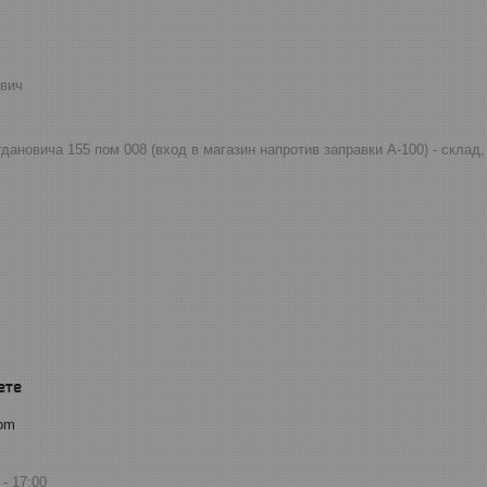
евич
огдановича 155 пом 008 (вход в магазин напротив заправки А-100) - скла
com
17:00