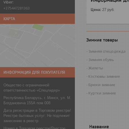
+375447281363
Цена:
27
руб.
КАРТА
Зимние товары
Зимняя спецодежда
Зимняя обувь
Жилеты
ИНФОРМАЦИЯ ДЛЯ ПОКУПАТЕЛЯ
Костюмы зимние
Брюки зимние
Общество с ограниченной
ответственностью «Спецлидер»
Куртки зимние
Республика Беларусь, г. Минск, ул. М.
Богдановича 155А пом 008
Дата регистрации в Торговом реестре/
Реестре бытовых услуг: Не подлежит
занесению в реестр
Номер в Торговом реестре/Реестре