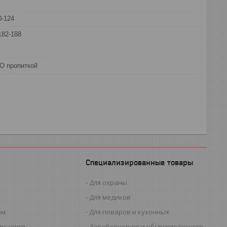
0-124
182-188
О пропиткой
Специализированные товары
Для охраны
Для медиков
ам
Для поваров и кухонных
имаемся
Для уборщиков и обслуживающего