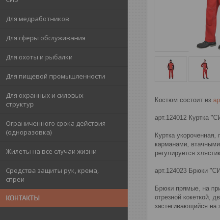
Для медработников
Для сферы обслуживания
Для охоты и рыбалки
Для пищевой промышленности
Для охранных и силовых
Костюм состоит из
ар
структур
арт.124012 Куртка "
Ограниченного срока действия
(одноразовка)
Куртка укороченная,
карманами, втачными
Жилеты на все случаи жизни
регулируется хлясти
Средства защиты рук, крема,
арт.124023 Брюки "С
спреи
Брюки прямые, на пр
отрезной кокеткой, 
КОНТАКТЫ
застегивающийся на 