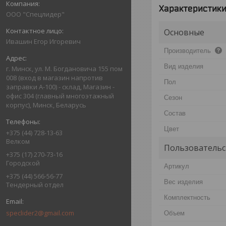
Характеристик
ООО "Спецлидер"
Основные
Ивашин Егор Игоревич
Производитель
Вид изделия
г. Минск, ул. М. Богдановича 155 пом
008 (вход в магазин напротив
Пол
заправки А-100) - склад, Магазин -
офис 304 (главный многоэтажный
Сезон
корпус), Минск, Беларусь
Состав
Цвет
+375 (44) 728-13-63
Велком
Пользовательс
+375 (17) 270-73-16
Городской
Артикул
+375 (44) 566-56-77
Вес изделия
Тендерный отдел
Комплектность
speclider2@gmail.com
Объем