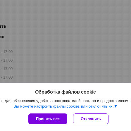
com
17:00
17:00
17:00
17:00
17:00
Обработка файлов cookie
дной
s для обеспечения удобства пользователей портала и предоставления
дной
Вы можете настроить файлы cookies или отключить их.
Сайт создан на платформе Deal.by
Принять все
Отклонить
Политика обработки файлов cookies
ООО "Спецлидер" |
Пожаловаться на контент