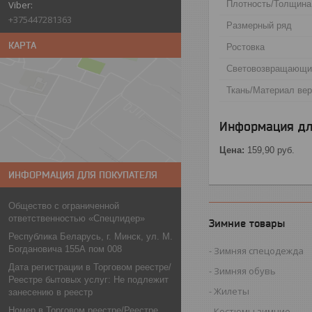
Плотность/Толщина
+375447281363
Размерный ряд
КАРТА
Ростовка
Световозвращающи
Ткань/Материал ве
Информация дл
Цена:
159,90
руб.
ИНФОРМАЦИЯ ДЛЯ ПОКУПАТЕЛЯ
Общество с ограниченной
ответственностью «Спецлидер»
Зимние товары
Республика Беларусь, г. Минск, ул. М.
Богдановича 155А пом 008
Зимняя спецодежда
Дата регистрации в Торговом реестре/
Зимняя обувь
Реестре бытовых услуг: Не подлежит
Жилеты
занесению в реестр
Номер в Торговом реестре/Реестре
Костюмы зимние