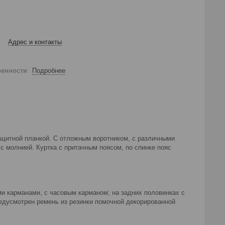
Адрес и контакты
ренности
Подробнее
защитной планкой. С отложным воротником, с различными
с молнией. Куртка с притачным поясом, по спинке пояс
ми карманами, с часовым карманом; на задних половинках с
едусмотрен ремень из резинки помочной декорированной