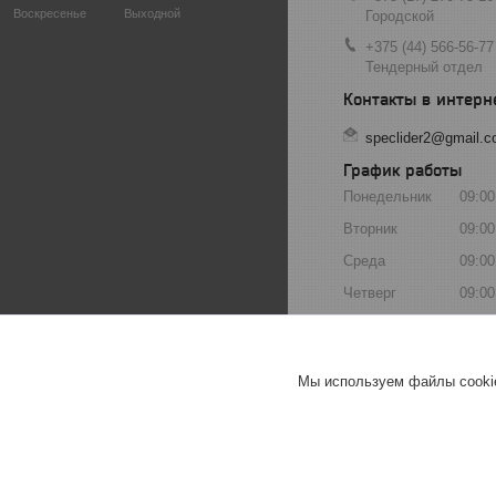
Воскресенье
Выходной
Городской
+375 (44) 566-56-77
Тендерный отдел
speclider2@gmail.
График работы
Понедельник
09:00
Вторник
09:00
Среда
09:00
Четверг
09:00
Пятница
09:00
Суббота
Выхо
Мы используем файлы cookie
Воскресенье
Выхо