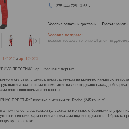
+375 (44) 728-13-63
Условия оплаты и доставки
График работы
возврат товара в течение 14 дней
по догово
т.124012
и
арт.124023
СИРИУС-ПРЕСТИЖ" кор., красная с черным
 прямого силуэта, с центральной застёжкой на молнию, накрытую ветро
 рукавами и притачными манжетами, на левом рукаве накладной карман 
ками застегивающимися на кнопки.
ИРИУС-ПРЕСТИЖ" красные с черным тк. Rodos (245 гр.кв.м)
итачном поясе, с застёжкой гульфика на молнию, с боковыми внутренни
двумя накладными карманами и карманами под инструменты. В брюках пр
защелку – фастекс.