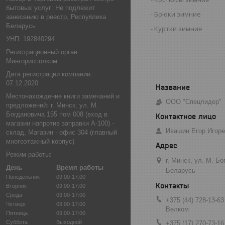
бытовых услуг: Не подлежит
Брюки зимние
занесению в реестр, Республика
Беларусь
Куртки зимние
УНП: 192840294
Регистрационный орган:
Мингорисполком
Дата регистрации компании:
07.12.2020
Местонахождение книги замечаний и
ООО "Спецлидер"
предложений: г. Минск, ул. М.
Богдановича 155 пом 008 (вход в
магазин напротив заправки А-100) -
Ивашин Егор Игор
склад, Магазин - офис 304 (главный
многоэтажный корпус)
Режим работы:
г. Минск, ул. М. Б
День
Время работы
Беларусь
Понедельник
09:00-17:00
Вторник
09:00-17:00
Среда
09:00-17:00
+375 (44) 728-13-63
Четверг
09:00-17:00
Велком
Пятница
09:00-17:00
Суббота
Выходной
+375 (17) 270-73-16