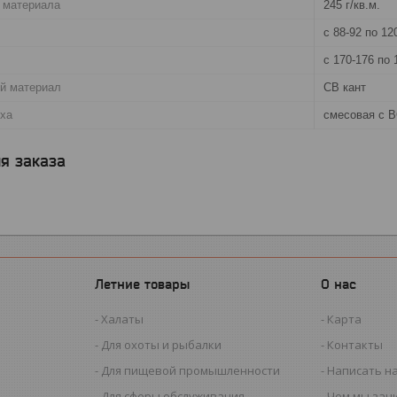
 материала
245 г/кв.м.
с 88-92 по 12
с 170-176 по 
й материал
СВ кант
рха
смесовая с В
я заказа
Летние товары
О нас
Халаты
Карта
Для охоты и рыбалки
Контакты
Для пищевой промышленности
Написать н
Для сферы обслуживания
Чем мы зан