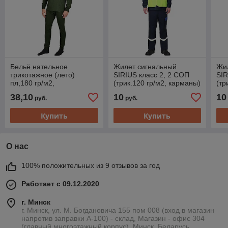
Бельё нательное
Жилет сигнальный
Жи
трикотажное (лето)
SIRIUS класс 2, 2 СОП
SIR
пл,180 гр/м2,
(трик.120 гр/м2, карманы)
(тр
оливковое,100&#37; х/б
лимонный
ли
38,10
10
10
руб.
руб.
(ЧЗ)
Купить
Купить
О нас
100% положительных из 9 отзывов за год
Работает с 09.12.2020
г. Минск
г. Минск, ул. М. Богдановича 155 пом 008 (вход в магазин
напротив заправки А-100) - склад, Магазин - офис 304
(главный многоэтажный корпус), Минск, Беларусь