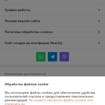
График работы
Полная версия сайта
Политика обработки cookies
Сайт создан на платформе Deal.by
Информация для покупателя
Юридическое лицо:
Общество с ограниченной ответственностью
Обработка файлов cookie
«Спецлидер»
Республика Беларусь, г. Минск, ул. М. Богдановича 155А пом 008
Мы используем файлы cookies для обеспечения удобства
Регистрационный номер ЕГР: 192840294
пользователей портала и предоставления персональных
рекомендаций.
Вы можете настроить файлы cookies или
УНП: 192840294
отключить их.