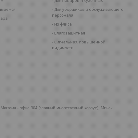
ам
Для поваров и кухонных
имаемся
Для уборщиков и обслуживающего
персонала
вара
Из флиса
Влагозащитная
Сигнальная, повышенной
видимости
д, Магазин - офис 304 (главный многоэтажный корпус), Минск,