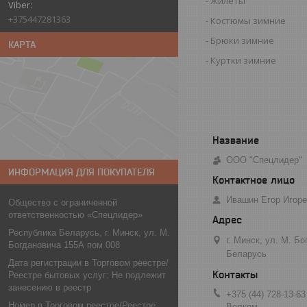
Жилеты
+375447281363
Костюмы зимние
Брюки зимние
КАРТА
Куртки зимние
ООО "Спецлидер"
ИНФОРМАЦИЯ ДЛЯ ПОКУПАТЕЛЯ
Ивашин Егор Игор
Общество с ограниченной
ответственностью «Спецлидер»
Республика Беларусь, г. Минск, ул. М.
г. Минск, ул. М. Б
Богдановича 155А пом 008
Беларусь
Дата регистрации в Торговом реестре/
Реестре бытовых услуг: Не подлежит
занесению в реестр
+375 (44) 728-13-63
Номер в Торговом реестре/Реестре
Велком