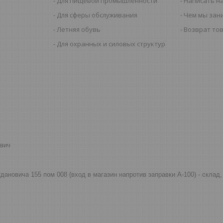
Для пищевой промышленности
Написать н
Для сферы обслуживания
Чем мы зан
Летняя обувь
Возврат то
Для охранных и силовых структур
евич
огдановича 155 пом 008 (вход в магазин напротив заправки А-100) - скла