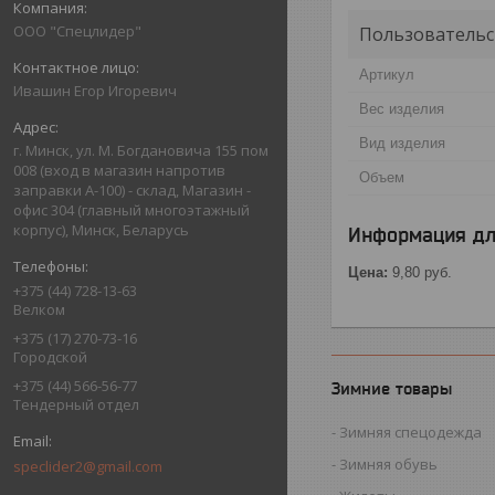
ООО "Спецлидер"
Пользовательс
Артикул
Ивашин Егор Игоревич
Вес изделия
Вид изделия
г. Минск, ул. М. Богдановича 155 пом
008 (вход в магазин напротив
Объем
заправки А-100) - склад, Магазин -
офис 304 (главный многоэтажный
корпус), Минск, Беларусь
Информация дл
Цена:
9,80
руб.
+375 (44) 728-13-63
Велком
+375 (17) 270-73-16
Городской
+375 (44) 566-56-77
Зимние товары
Тендерный отдел
Зимняя спецодежда
Зимняя обувь
speclider2@gmail.com