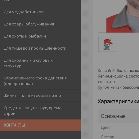
Для медработников
Для сферы обслуживания
Для охоты и рыбалки
Для пищевой промышленности
Для охранных и силовых
структур
Кепи-бейсболка выпол
Кепи-бейсболка состо
Ограниченного срока действия
хлястика.
(одноразовка)
Купол кепи - бейсбол
Жилеты на все случаи жизни
Характеристик
Средства защиты рук, крема,
спреи
Основные
КОНТАКТЫ
Цвет
Состав