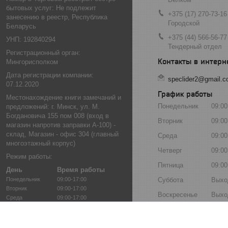
бытовых услуг: Не подлежит
+375 (17) 270-73-16
занесению в реестр, Республика
Городской
Беларусь
+375 (44) 566-56-77
УНП: 192840294
Тендерный отдел
Регистрационный орган:
Мингорисполком
Дата регистрации компании:
speclider2@gmail.
07.12.2020
График работы
Местонахождение книги замечаний и
Понедельник
09:00
предложений: г. Минск, ул. М.
Богдановича 155 пом 008 (вход в
Вторник
09:00
магазин напротив заправки А-100) -
склад, Магазин - офис 304 (главный
Среда
09:00
многоэтажный корпус)
Четверг
09:00
Режим работы:
Пятница
09:00
День
Время работы
Понедельник
09:00-17:00
Суббота
Выхо
Вторник
09:00-17:00
Воскресенье
Выхо
Среда
09:00-17:00
Четверг
09:00-17:00
Пятница
09:00-17:00
Суббота
Выходной