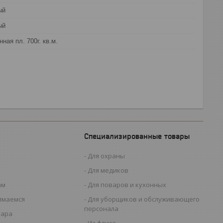
ый
ый
нная пл. 700г. кв.м.
Специализированные товары
Для охраны
Для медиков
ам
Для поваров и кухонных
имаемся
Для уборщиков и обслуживающего
персонала
вара
Из флиса