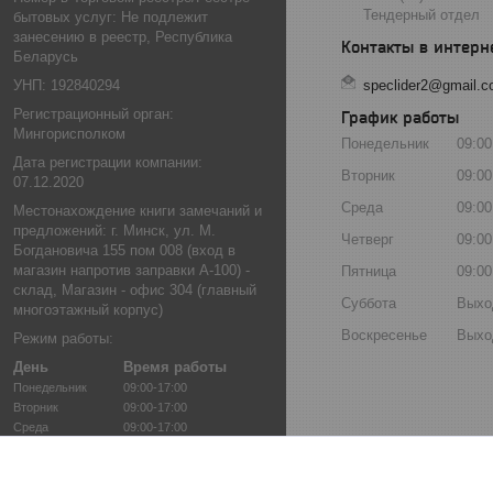
Тендерный отдел
бытовых услуг: Не подлежит
занесению в реестр, Республика
Беларусь
УНП: 192840294
speclider2@gmail.
Регистрационный орган:
График работы
Мингорисполком
Понедельник
09:00
Дата регистрации компании:
Вторник
09:00
07.12.2020
Среда
09:00
Местонахождение книги замечаний и
предложений: г. Минск, ул. М.
Четверг
09:00
Богдановича 155 пом 008 (вход в
магазин напротив заправки А-100) -
Пятница
09:00
склад, Магазин - офис 304 (главный
Суббота
Выхо
многоэтажный корпус)
Воскресенье
Выхо
Режим работы:
День
Время работы
Понедельник
09:00-17:00
Вторник
09:00-17:00
Среда
09:00-17:00
Четверг
09:00-17:00
Пятница
09:00-17:00
Суббота
Выходной