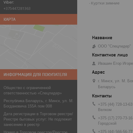
Куртки зимние
+375447281363
КАРТА
ООО "Спецлидер"
Ивашин Егор Игор
ИНФОРМАЦИЯ ДЛЯ ПОКУПАТЕЛЯ
г. Минск, ул. М. Б
Беларусь
Общество с ограниченной
ответственностью «Спецлидер»
Республика Беларусь, г. Минск, ул. М.
+375 (44) 728-13-63
Богдановича 155А пом 008
Велком
Дата регистрации в Торговом реестре/
+375 (17) 270-73-16
Реестре бытовых услуг: Не подлежит
Городской
занесению в реестр
+375 (44) 566-56-77
Номер в Торговом реестре/Реестре