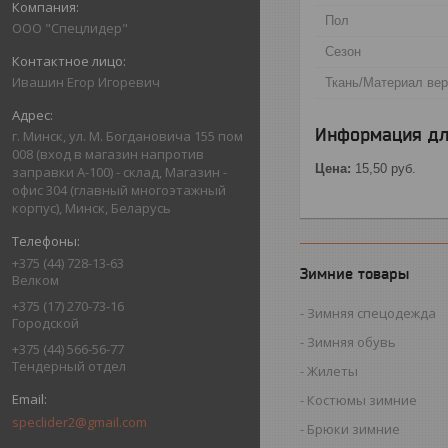
Пол
ООО "Спецлидер"
Сезон
Ивашин Егор Игоревич
Ткань/Материал ве
Информация дл
г. Минск, ул. М. Богдановича 155 пом
008 (вход в магазин напротив
Цена:
15,50
руб.
заправки А-100) - склад, Магазин -
офис 304 (главный многоэтажный
корпус), Минск, Беларусь
+375 (44) 728-13-63
Зимние товары
Велком
+375 (17) 270-73-16
Зимняя спецодежда
Городской
Зимняя обувь
+375 (44) 566-56-77
Тендерный отдел
Жилеты
Костюмы зимние
speclider2@gmail.com
Брюки зимние