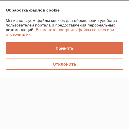
Контакты
Обработка файлов cookie
Доставка и оплата
Мы используем файлы cookies для обеспечения удобства
пользователей портала и предоставления персональных
рекомендаций.
Вы можете настроить файлы cookies или
График работы
отключить их.
Полная версия сайта
Принять
Политика обработки cookies
Отклонить
Сайт создан на платформе Deal.by
Информация для покупателя
Юридическое лицо:
Общество с ограниченной ответственностью
«Спецлидер»
Республика Беларусь, г. Минск, ул. М. Богдановича 155А пом 008