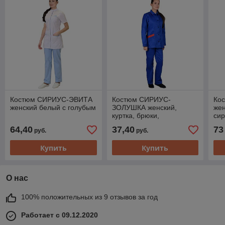
Костюм СИРИУС-ЭВИТА
Костюм СИРИУС-
Ко
женский белый с голубым
ЗОЛУШКА женский,
жен
куртка, брюки,
си
васильковый с красной
64,40
37,40
73
руб.
руб.
отделкой
Купить
Купить
О нас
100% положительных из 9 отзывов за год
Работает с 09.12.2020