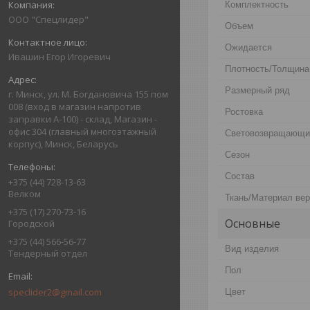
Комплектность
ООО "Спецлидер"
Объем
Ожидается
Ивашин Егор Игоревич
Плотность/Толщина
Размерный ряд
г. Минск, ул. М. Богдановича 155 пом
008 (вход в магазин напротив
Ростовка
заправки А-100) - склад, Магазин -
офис 304 (главный многоэтажный
Световозвращающи
корпус), Минск, Беларусь
Сезон
Состав
+375 (44) 728-13-63
Велком
Ткань/Материал ве
+375 (17) 270-73-16
Основные
Городской
+375 (44) 566-56-77
Вид изделия
Тендерный отдел
Пол
speclider2@gmail.com
Цвет