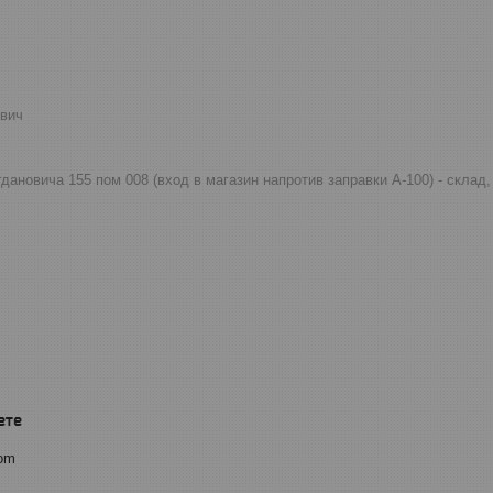
евич
огдановича 155 пом 008 (вход в магазин напротив заправки А-100) - скла
com