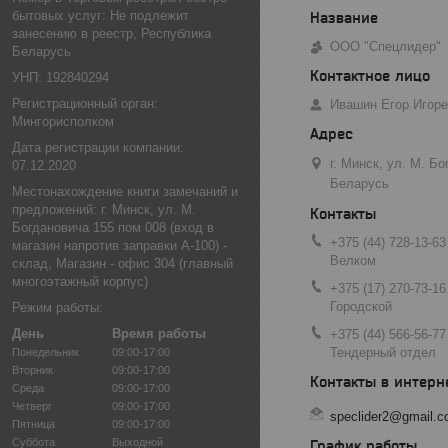
бытовых услуг: Не подлежит
занесению в реестр, Республика
ООО "Спецлидер"
Беларусь
УНП: 192840294
Регистрационный орган:
Ивашин Егор Игор
Мингорисполком
Дата регистрации компании:
г. Минск, ул. М. Б
07.12.2020
Беларусь
Местонахождение книги замечаний и
предложений: г. Минск, ул. М.
Богдановича 155 пом 008 (вход в
+375 (44) 728-13-63
магазин напротив заправки А-100) -
Велком
склад, Магазин - офис 304 (главный
многоэтажный корпус)
+375 (17) 270-73-16
Городской
Режим работы:
День
Время работы
+375 (44) 566-56-77
Тендерный отдел
Понедельник
09:00-17:00
Вторник
09:00-17:00
Среда
09:00-17:00
Четверг
09:00-17:00
speclider2@gmail.
Пятница
09:00-17:00
Суббота
Выходной
График работы