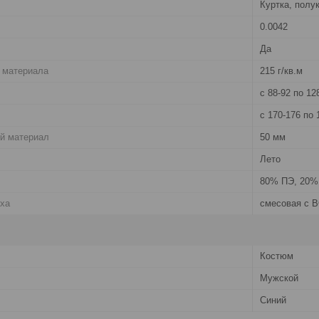
Куртка, полу
0.0042
Да
 материала
215 г/кв.м
с 88-92 по 12
с 170-176 по 
й материал
50 мм
Лето
80% ПЭ, 20%
рха
смесовая с В
Костюм
Мужской
Синий