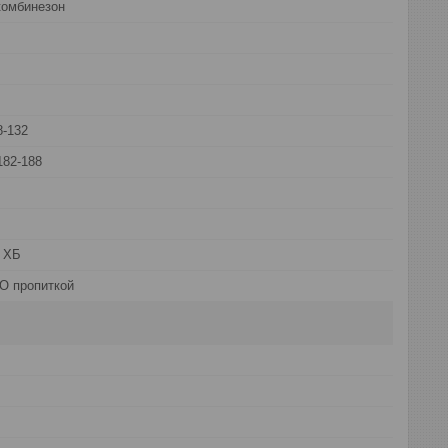
комбинезон
8-132
182-188
 ХБ
О пропиткой