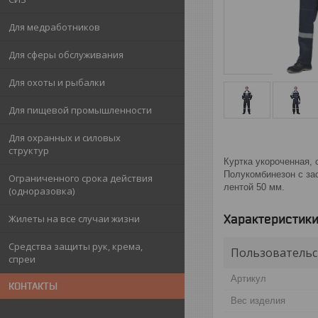
Для медработников
Для сферы обслуживания
Для охоты и рыбалки
Для пищевой промышленности
Для охранных и силовых
структур
Куртка укороченная,
Полукомбинезон с за
Ограниченного срока действия
лентой 50 мм.
(одноразовка)
Характеристик
Жилеты на все случаи жизни
Средства защиты рук, крема,
Пользовательс
спреи
Артикул
КОНТАКТЫ
Вес изделия