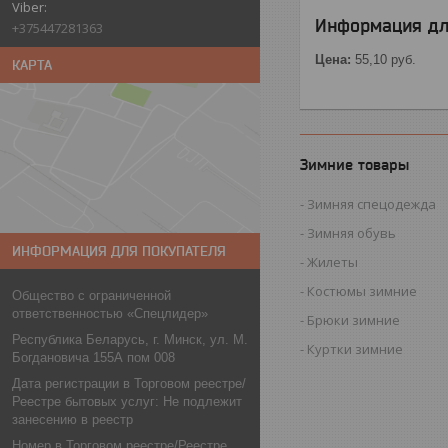
Информация дл
+375447281363
Цена:
55,10
руб.
КАРТА
Зимние товары
Зимняя спецодежда
Зимняя обувь
ИНФОРМАЦИЯ ДЛЯ ПОКУПАТЕЛЯ
Жилеты
Костюмы зимние
Общество с ограниченной
ответственностью «Спецлидер»
Брюки зимние
Республика Беларусь, г. Минск, ул. М.
Куртки зимние
Богдановича 155А пом 008
Дата регистрации в Торговом реестре/
Реестре бытовых услуг: Не подлежит
занесению в реестр
Номер в Торговом реестре/Реестре