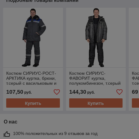
Подобные товары компании
Костюм СИРИУС-РОСТ-
Костюм СИРИУС-
Ко
АРКТИКА куртка, брюки,
ФАВОРИТ куртка,
ФАВ
т.серый с васильковым и
полукомбинезон, т.серый
т.с
СОП 50 мм
с серым
107,50
144,30
69
руб.
руб.
Купить
Купить
О нас
100% положительных из 9 отзывов за год