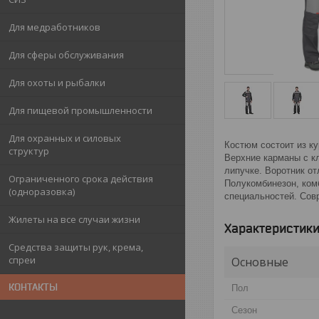
Для медработников
Для сферы обслуживания
Для охоты и рыбалки
Для пищевой промышленности
Для охранных и силовых
Костюм состоит из ку
структур
Верхние карманы с к
липучке. Воротник о
Ограниченного срока действия
Полукомбинезон, ком
(одноразовка)
специальностей. Сов
Жилеты на все случаи жизни
Характеристик
Средства защиты рук, крема,
спреи
Основные
КОНТАКТЫ
Пол
Сезон