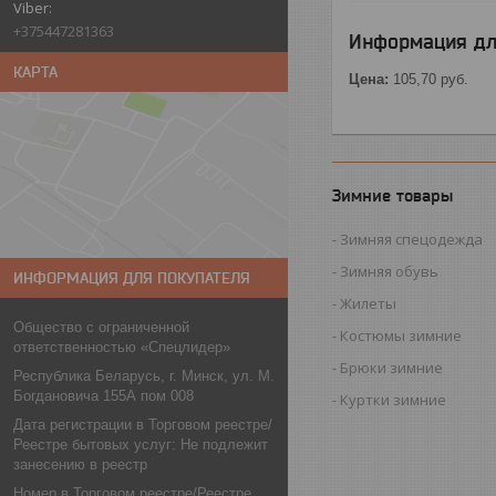
+375447281363
Информация дл
КАРТА
Цена:
105,70
руб.
Зимние товары
Зимняя спецодежда
Зимняя обувь
ИНФОРМАЦИЯ ДЛЯ ПОКУПАТЕЛЯ
Жилеты
Общество с ограниченной
Костюмы зимние
ответственностью «Спецлидер»
Брюки зимние
Республика Беларусь, г. Минск, ул. М.
Богдановича 155А пом 008
Куртки зимние
Дата регистрации в Торговом реестре/
Реестре бытовых услуг: Не подлежит
занесению в реестр
Номер в Торговом реестре/Реестре