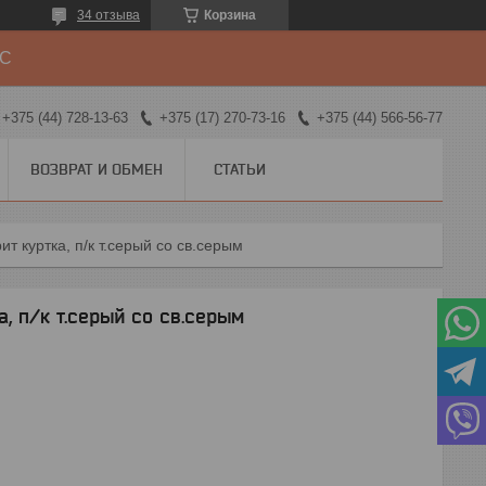
34 отзыва
Корзина
ДС
+375 (44) 728-13-63
+375 (17) 270-73-16
+375 (44) 566-56-77
ВОЗВРАТ И ОБМЕН
СТАТЬИ
т куртка, п/к т.серый со св.серым
 п/к т.серый со св.серым