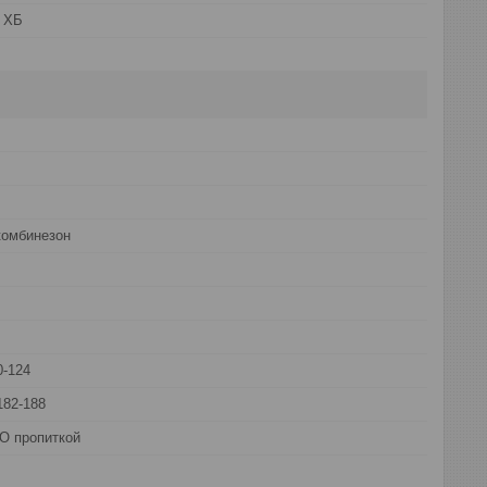
 ХБ
комбинезон
0-124
182-188
О пропиткой