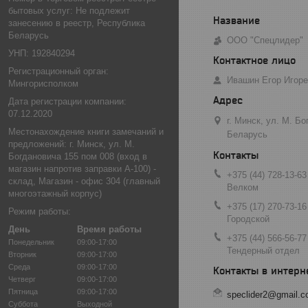
бытовых услуг: Не подлежит
занесению в реестр, Республика
Беларусь
ООО "Спецлидер"
УНП: 192840294
Регистрационный орган:
Ивашин Егор Игор
Мингорисполком
Дата регистрации компании:
07.12.2020
г. Минск, ул. М. Б
Местонахождение книги замечаний и
Беларусь
предложений: г. Минск, ул. М.
Богдановича 155 пом 008 (вход в
магазин напротив заправки А-100) -
+375 (44) 728-13-63
склад, Магазин - офис 304 (главный
Велком
многоэтажный корпус)
+375 (17) 270-73-16
Режим работы:
Городской
День
Время работы
+375 (44) 566-56-77
Понедельник
09:00-17:00
Тендерный отдел
Вторник
09:00-17:00
Среда
09:00-17:00
Четверг
09:00-17:00
Пятница
09:00-17:00
speclider2@gmail.
Суббота
Выходной