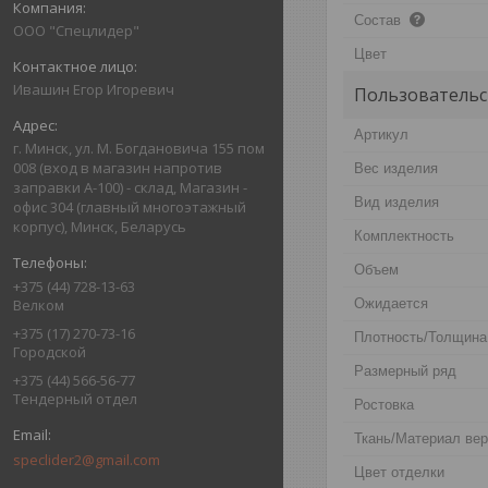
Состав
ООО "Спецлидер"
Цвет
Ивашин Егор Игоревич
Пользовательс
Артикул
г. Минск, ул. М. Богдановича 155 пом
008 (вход в магазин напротив
Вес изделия
заправки А-100) - склад, Магазин -
Вид изделия
офис 304 (главный многоэтажный
корпус), Минск, Беларусь
Комплектность
Объем
+375 (44) 728-13-63
Ожидается
Велком
+375 (17) 270-73-16
Плотность/Толщина
Городской
Размерный ряд
+375 (44) 566-56-77
Тендерный отдел
Ростовка
Ткань/Материал ве
speclider2@gmail.com
Цвет отделки