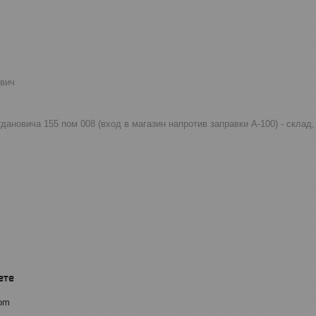
евич
огдановича 155 пом 008 (вход в магазин напротив заправки А-100) - скла
com