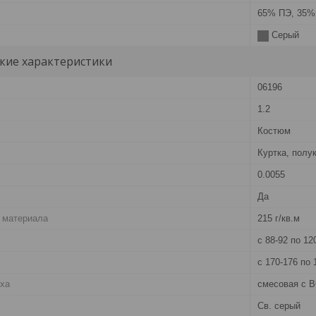
65% ПЭ, 35%
Серый
кие характеристики
06196
1.2
Костюм
Куртка, полу
0.0055
Да
 материала
215 г/кв.м
с 88-92 по 12
с 170-176 по 
рха
смесовая с В
Св. серый