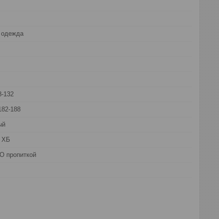
 одежда
8-132
182-188
ый
 ХБ
О пропиткой