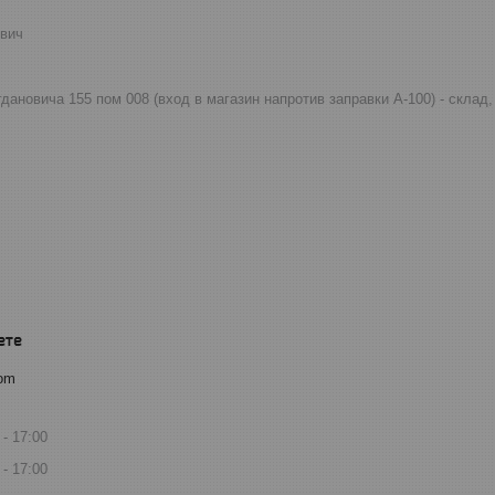
евич
огдановича 155 пом 008 (вход в магазин напротив заправки А-100) - скла
com
17:00
17:00