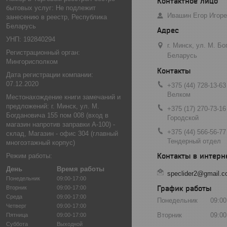
бытовых услуг: Не подлежит
Ивашин Егор Игор
занесению в реестр, Республика
Беларусь
УНП: 192840294
г. Минск, ул. М. Б
Регистрационный орган:
Беларусь
Мингорисполком
Дата регистрации компании:
07.12.2020
+375 (44) 728-13-63
Велком
Местонахождение книги замечаний и
предложений: г. Минск, ул. М.
+375 (17) 270-73-16
Богдановича 155 пом 008 (вход в
Городской
магазин напротив заправки А-100) -
+375 (44) 566-56-77
склад, Магазин - офис 304 (главный
Тендерный отдел
многоэтажный корпус)
Режим работы:
День
Время работы
speclider2@gmail.
Понедельник
09:00-17:00
График работы
Вторник
09:00-17:00
Среда
09:00-17:00
Понедельник
09:00
Четверг
09:00-17:00
Вторник
09:00
Пятница
09:00-17:00
Суббота
Выходной