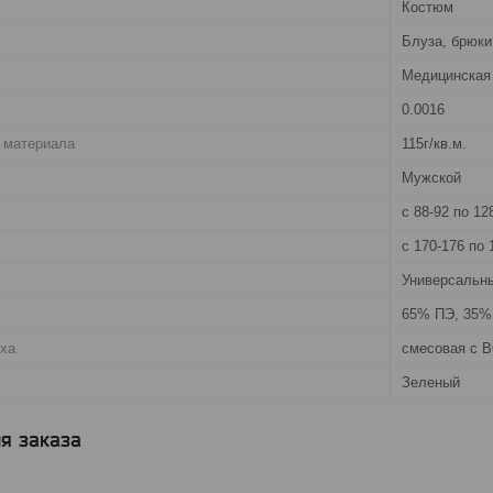
Костюм
Блуза, брюки
Медицинская
0.0016
 материала
115г/кв.м.
Мужской
с 88-92 по 12
с 170-176 по 
Универсальн
65% ПЭ, 35%
рха
смесовая с В
Зеленый
я заказа