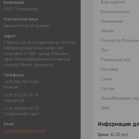
Вид изделия
ООО "Спецлидер"
Комплектность
Назначение
Ивашин Егор Игоревич
Объем
Плотность/Толщина
г. Минск, ул. М. Богдановича 155 пом
008 (вход в магазин напротив
Пол
заправки А-100) - склад, Магазин -
офис 304 (главный многоэтажный
Размерный ряд
корпус), Минск, Беларусь
Ростовка
Сезон
+375 (44) 728-13-63
Велком
Состав
+375 (17) 270-73-16
Ткань/Материал ве
Городской
Цвет
+375 (44) 566-56-77
Тендерный отдел
Информация дл
speclider2@gmail.com
Цена:
42,20
руб.