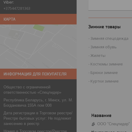
+375447281363
КАРТА
Зимние товары
Зимняя спецодежда
Зимняя обувь
Жилеты
Костюмы зимние
Брюки зимние
ИНФОРМАЦИЯ ДЛЯ ПОКУПАТЕЛЯ
Куртки зимние
Общество с ограниченной
ответственностью «Спецлидер»
Республика Беларусь, г. Минск, ул. М.
Богдановича 155А пом 008
Дата регистрации в Торговом реестре/
Реестре бытовых услуг: Не подлежит
занесению в реестр
ООО "Спецлидер"
Номер в Торговом реестре/Реестре