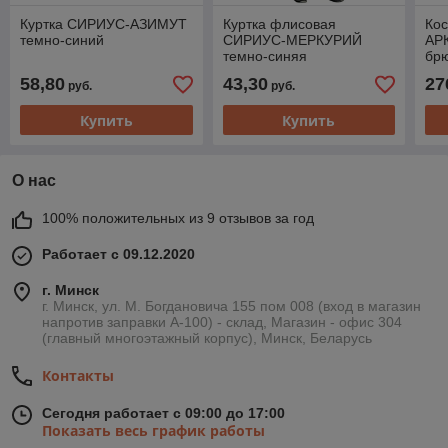
Куртка СИРИУС-АЗИМУТ
Куртка флисовая
Ко
темно-синий
СИРИУС-МЕРКУРИЙ
АРК
темно-синяя
брю
че
58,80
43,30
27
руб.
руб.
Купить
Купить
О нас
100% положительных из 9 отзывов за год
Работает с 09.12.2020
г. Минск
г. Минск, ул. М. Богдановича 155 пом 008 (вход в магазин
напротив заправки А-100) - склад, Магазин - офис 304
(главный многоэтажный корпус), Минск, Беларусь
Контакты
Сегодня работает с 09:00 до 17:00
Показать весь график работы