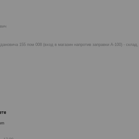
евич
огдановича 155 пом 008 (вход в магазин напротив заправки А-100) - скла
com