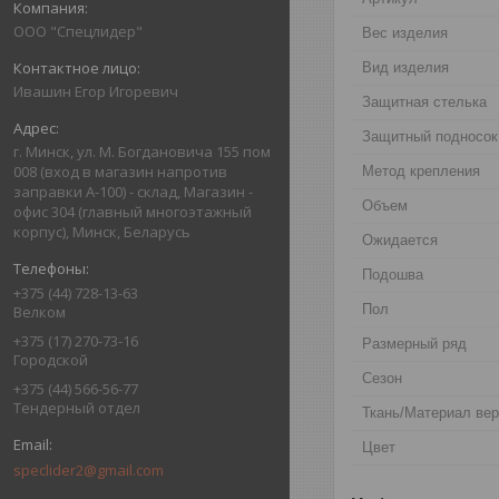
ООО "Спецлидер"
Вес изделия
Вид изделия
Ивашин Егор Игоревич
Защитная стелька
Защитный подносок
г. Минск, ул. М. Богдановича 155 пом
008 (вход в магазин напротив
Метод крепления
заправки А-100) - склад, Магазин -
Объем
офис 304 (главный многоэтажный
корпус), Минск, Беларусь
Ожидается
Подошва
+375 (44) 728-13-63
Пол
Велком
+375 (17) 270-73-16
Размерный ряд
Городской
Сезон
+375 (44) 566-56-77
Тендерный отдел
Ткань/Материал ве
Цвет
speclider2@gmail.com