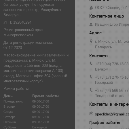
бытовых услуг: Не подлежит
ООО "Спецлидер"
занесению в реестр, Республика
Беларусь
УНП: 192840294
Ивашин Егор Игор
Регистрационный орган:
Мингорисполком
г. Минск, ул. М. Б
Дата регистрации компании:
Беларусь
07.12.2020
Местонахождение книги замечаний и
предложений: г. Минск, ул. М.
+375 (44) 728-13-63
Богдановича 155 пом 008 (вход в
Велком
магазин напротив заправки А-100) -
склад, Магазин - офис 304 (главный
+375 (17) 270-73-16
многоэтажный корпус)
Городской
Режим работы:
+375 (44) 566-56-77
Тендерный отдел
День
Время работы
Понедельник
09:00-17:00
Вторник
09:00-17:00
Среда
09:00-17:00
speclider2@gmail.
Четверг
09:00-17:00
График работы
Пятница
09:00-17:00
Суббота
Выходной