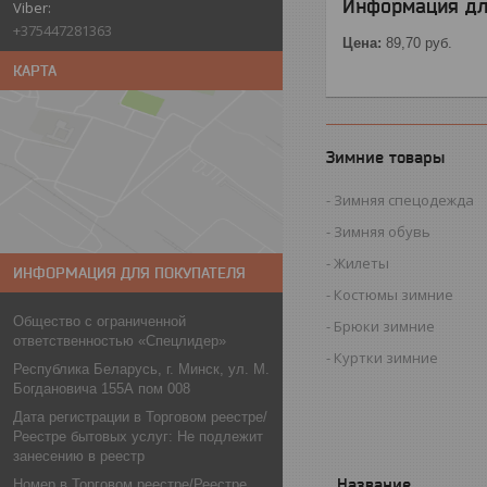
Информация дл
+375447281363
Цена:
89,70
руб.
КАРТА
Зимние товары
Зимняя спецодежда
Зимняя обувь
Жилеты
ИНФОРМАЦИЯ ДЛЯ ПОКУПАТЕЛЯ
Костюмы зимние
Общество с ограниченной
Брюки зимние
ответственностью «Спецлидер»
Куртки зимние
Республика Беларусь, г. Минск, ул. М.
Богдановича 155А пом 008
Дата регистрации в Торговом реестре/
Реестре бытовых услуг: Не подлежит
занесению в реестр
Номер в Торговом реестре/Реестре