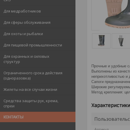
Для медработников
Для сферы обслуживания
Для охоты и рыбалки
Для пищевой промышленности
Для охранных и силовых
структур
Прочные и удобные с
Выполнены из качест
Ограниченного срока действия
неприхотливостью и 
(одноразовка)
Сапоги предназначен
Широкие регулируемы
Жилеты на все случаи жизни
Метод крепления: це
Средства защиты рук, крема,
Характеристик
спреи
КОНТАКТЫ
Пользовательс
Артикул