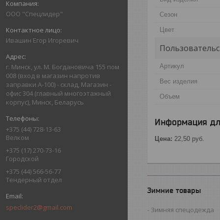
ООО "Спецлидер"
Сезон
Цвет
Ивашин Егор Игоревич
Пользовательс
Артикул
г. Минск, ул. М. Богдановича 155 пом
008 (вход в магазин напротив
Вес изделия
заправки А-100) - склад, Магазин -
офис 304 (главный многоэтажный
Объем
корпус), Минск, Беларусь
Информация дл
+375 (44) 728-13-63
Велком
Цена:
22,50
руб.
+375 (17) 270-73-16
Городской
+375 (44) 566-56-77
Тендерный отдел
Зимние товары
speclider2@gmail.com
Зимняя спецодежда