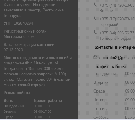
бытовых услуг: Не подлежит
+375 (44) 728-13-63
занесению в реестр, Республика
Велком
Беларусь
+375 (17) 270-73-16
УНП: 192840294
Городской
Регистрационный орган:
+375 (44) 566-56-77
Мингорисполком
Тендерный отдел
Дата регистрации компании:
07.12.2020
Местонахождение книги замечаний и
speclider2@gmail.
предложений: г. Минск, ул. М.
График работы
Богдановича 155 пом 008 (вход в
Понедельник
09:00
магазин напротив заправки А-100) -
склад, Магазин - офис 304 (главный
Вторник
09:00
многоэтажный корпус)
Среда
09:00
Режим работы:
Четверг
09:00
День
Время работы
Понедельник
09:00-17:00
Пятница
09:00
Вторник
09:00-17:00
Среда
09:00-17:00
Суббота
Выхо
Четверг
09:00-17:00
Воскресенье
Выхо
Пятница
09:00-17:00
Суббота
Выходной