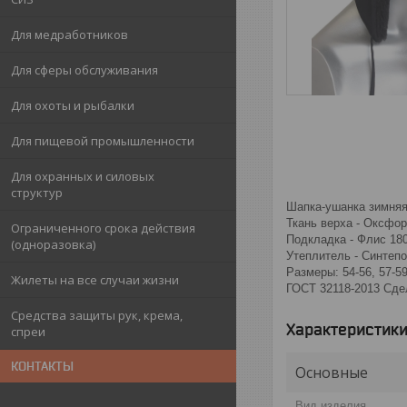
Для медработников
Для сферы обслуживания
Для охоты и рыбалки
Для пищевой промышленности
Для охранных и силовых
структур
Шапка-ушанка зимняя 
Ткань верха - Оксфо
Ограниченного срока действия
Подкладка - Флис 180
(одноразовка)
Утеплитель - Синтепо
Размеры: 54-56, 57-59
Жилеты на все случаи жизни
ГОСТ 32118-2013 Сде
Средства защиты рук, крема,
Характеристик
спреи
КОНТАКТЫ
Основные
Вид изделия