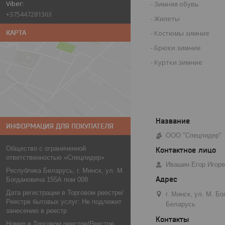
Зимняя обувь
+375447281363
Жилеты
КАРТА
Костюмы зимние
Брюки зимние
Куртки зимние
ИНФОРМАЦИЯ ДЛЯ ПОКУПАТЕЛЯ
ООО "Спецлидер"
Общество с ограниченной
ответственностью «Спецлидер»
Ивашин Егор Игор
Республика Беларусь, г. Минск, ул. М.
Богдановича 155А пом 008
Дата регистрации в Торговом реестре/
г. Минск, ул. М. Б
Реестре бытовых услуг: Не подлежит
Беларусь
занесению в реестр
Номер в Торговом реестре/Реестре