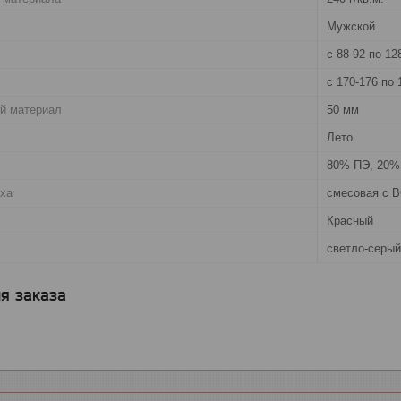
Мужской
с 88-92 по 12
с 170-176 по 
й материал
50 мм
Лето
80% ПЭ, 20%
рха
смесовая с В
Красный
светло-серый
я заказа