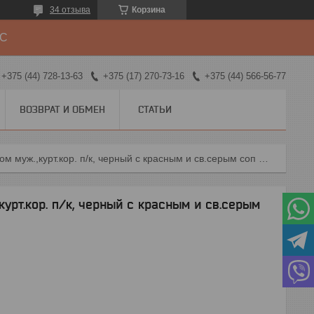
34 отзыва
Корзина
ДС
+375 (44) 728-13-63
+375 (17) 270-73-16
+375 (44) 566-56-77
ВОЗВРАТ И ОБМЕН
СТАТЬИ
Костюм сириус-полином муж.,курт.кор. п/к, черный с красным и св.серым соп 50мм
рт.кор. п/к, черный с красным и св.серым