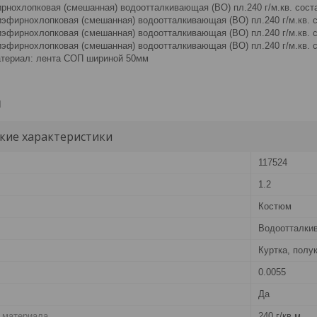
рнохлопковая (смешанная) водоотталкивающая (ВО) пл.240 г/м.кв. соста
иэфирнохлопковая (смешанная) водоотталкивающая (ВО) пл.240 г/м.кв. с
иэфирнохлопковая (смешанная) водоотталкивающая (ВО) пл.240 г/м.кв. с
иэфирнохлопковая (смешанная) водоотталкивающая (ВО) пл.240 г/м.кв. с
териал: лента СОП шириной 50мм
и
кие характеристики
117524
1.2
Костюм
Водоотталки
Куртка, полу
0.0055
Да
 материала
240 г/кв.м.