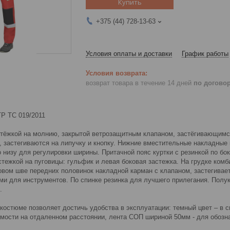
Купить
+375 (44) 728-13-63
Условия оплаты и доставки
График работы
возврат товара в течение 14 дней
по догово
ТР ТС 019/2011
астёжкой на молнию, закрытой ветрозащитным клапаном, застёгивающимся
, застегиваются на липучку и кнопку. Нижние вместительные накладные 
о низу для регулировки ширины. Притачной пояс куртки с резинкой по бо
тежкой на пуговицы: гульфик и левая боковая застежка. На грудке комб
овом шве передних половинок накладной карман с клапаном, застегивае
ми для инструментов. По спинке резинка для лучшего прилегания. Полук
.
костюме позволяет достичь удобства в эксплуатации: темный цвет – в с
мости на отдаленном расстоянии, лента СОП шириной 50мм - для обозн