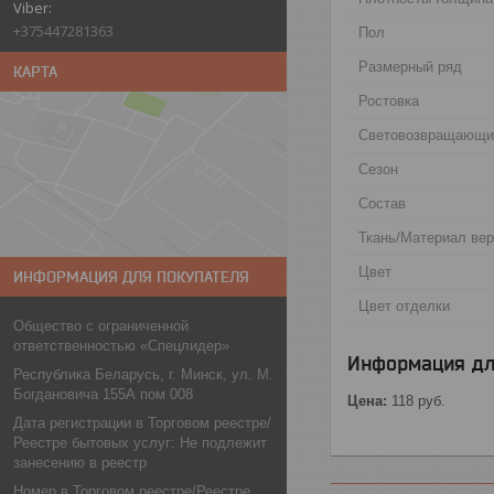
+375447281363
Пол
Размерный ряд
КАРТА
Ростовка
Световозвращающи
Сезон
Состав
Ткань/Материал ве
Цвет
ИНФОРМАЦИЯ ДЛЯ ПОКУПАТЕЛЯ
Цвет отделки
Общество с ограниченной
ответственностью «Спецлидер»
Информация дл
Республика Беларусь, г. Минск, ул. М.
Богдановича 155А пом 008
Цена:
118
руб.
Дата регистрации в Торговом реестре/
Реестре бытовых услуг: Не подлежит
занесению в реестр
Номер в Торговом реестре/Реестре