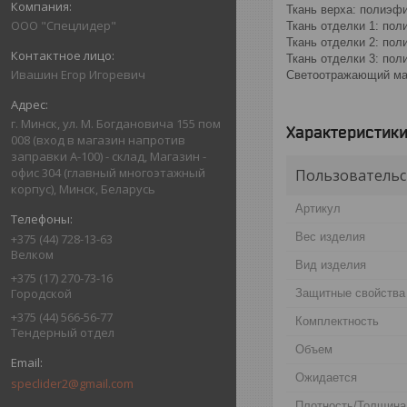
Ткань верха: полиэфи
ООО "Спецлидер"
Ткань отделки 1: пол
Ткань отделки 2: пол
Ткань отделки 3: пол
Ивашин Егор Игоревич
Светоотражающий ма
г. Минск, ул. М. Богдановича 155 пом
Характеристик
008 (вход в магазин напротив
заправки А-100) - склад, Магазин -
офис 304 (главный многоэтажный
Пользовательс
корпус), Минск, Беларусь
Артикул
Вес изделия
+375 (44) 728-13-63
Велком
Вид изделия
+375 (17) 270-73-16
Городской
Защитные свойства
+375 (44) 566-56-77
Комплектность
Тендерный отдел
Объем
Ожидается
speclider2@gmail.com
Плотность/Толщина