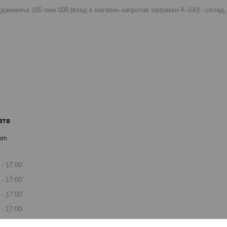
огдановича 155 пом 008 (вход в магазин напротив заправки А-100) - скла
com
17:00
17:00
17:00
17:00
17:00