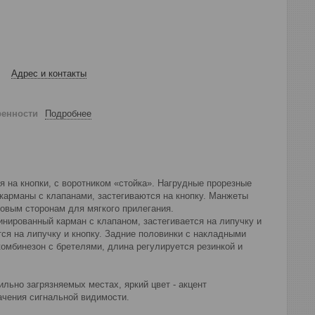
Адрес и контакты
ренности
Подробнее
 на кнопки, с воротником «стойка». Нагрудные прорезные
карманы с клапанами, застегиваются на кнопку. Манжеты
ковым сторонам для мягкого прилегания.
инированный карман с клапаном, застегивается на липучку и
тся на липучку и кнопку. Задние половинки с накладными
омбинезон с бретелями, длина регулируется резинкой и
ильно загрязняемых местах, яркий цвет - акцент
ачения сигнальной видимости.