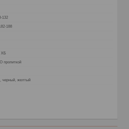
8-132
182-188
 ХБ
О пропиткой
, черный, желтый