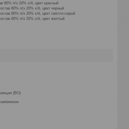
в 80% п/э 20% х/б, цвет красный
остав 80% п/э 20% х/б, цвет черный
остав 80% п/э 20% х/б, цвет светло-серый
остав 80% п/э 20% х/б, цвет желтый
ваящая (ВО)
комбинезон