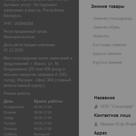
бытовых услуг: Не подлежит
Зимние товары
занесению в реестр, Республика
Беларусь
Зимняя спецодежда
УНП: 192840294
Зимняя обувь
Регистрационный орган:
Жилеты
Мингорисполком
Костюмы зимние
Дата регистрации компании:
07.12.2020
Брюки зимние
Местонахождение книги замечаний и
Куртки зимние
предложений: г. Минск, ул. М.
Богдановича 155 пом 008 (вход в
магазин напротив заправки А-100) -
склад, Магазин - офис 304 (главный
многоэтажный корпус)
Режим работы:
День
Время работы
ООО "Спецлидер"
Понедельник
09:00-17:00
Вторник
09:00-17:00
Среда
09:00-17:00
Четверг
09:00-17:00
Ивашин Егор Игор
Пятница
09:00-17:00
Суббота
Выходной