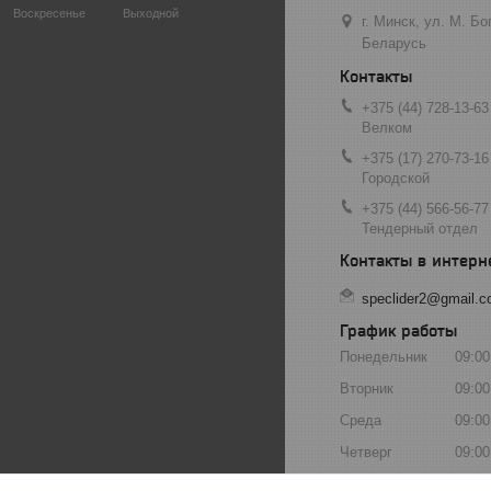
Воскресенье
Выходной
г. Минск, ул. М. Б
Беларусь
+375 (44) 728-13-63
Велком
+375 (17) 270-73-16
Городской
+375 (44) 566-56-77
Тендерный отдел
speclider2@gmail.
График работы
Понедельник
09:00
Вторник
09:00
Среда
09:00
Четверг
09:00
Пятница
09:00