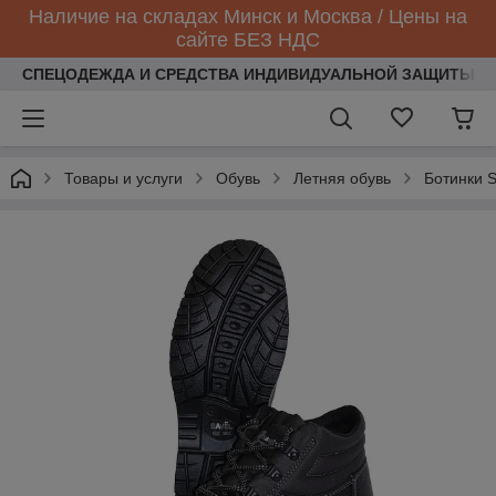
Наличие на складах Минск и Москва / Цены на
сайте БЕЗ НДС
СПЕЦОДЕЖДА И СРЕДСТВА ИНДИВИДУАЛЬНОЙ ЗАЩИТЫ
Товары и услуги
Обувь
Летняя обувь
Ботинки 