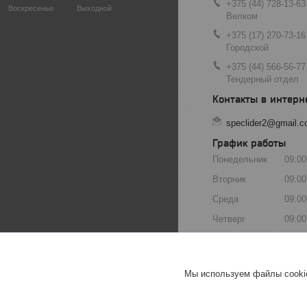
+375 (44) 728-13-63
Воскресенье
Выходной
Велком
+375 (17) 270-73-16
Городской
+375 (44) 566-56-77
Тендерный отдел
speclider2@gmail.
График работы
Понедельник
09:00
Вторник
09:00
Среда
09:00
Четверг
09:00
Пятница
09:00
Суббота
Выхо
Мы используем файлы cookie
Воскресенье
Выхо