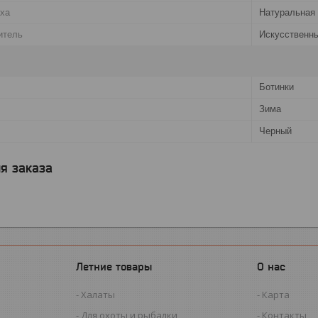
рха
Натуральная
итель
Искусственн
Ботинки
Зима
Черный
я заказа
Летние товары
О нас
Халаты
Карта
Для охоты и рыбалки
Контакты