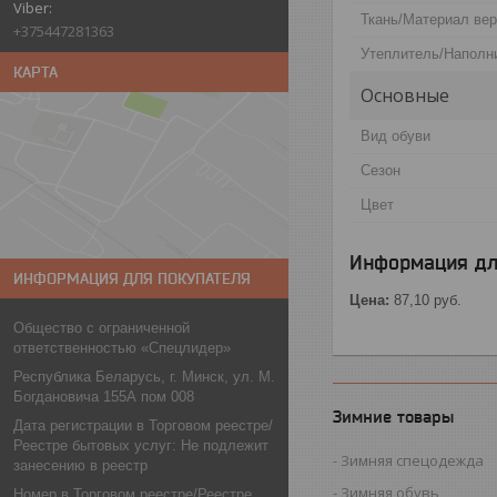
Ткань/Материал ве
+375447281363
Утеплитель/Наполн
КАРТА
Основные
Вид обуви
Сезон
Цвет
Информация дл
ИНФОРМАЦИЯ ДЛЯ ПОКУПАТЕЛЯ
Цена:
87,10
руб.
Общество с ограниченной
ответственностью «Спецлидер»
Республика Беларусь, г. Минск, ул. М.
Богдановича 155А пом 008
Зимние товары
Дата регистрации в Торговом реестре/
Реестре бытовых услуг: Не подлежит
Зимняя спецодежда
занесению в реестр
Зимняя обувь
Номер в Торговом реестре/Реестре