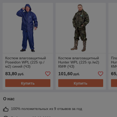
Костюм влагозащитный
Костюм влагозащитный
Пл
Poseidon WPL (225 гр./
Hunter WPL (225 гр./м2)
Hun
м2) синий (ЧЗ)
КМФ (ЧЗ)
КМ
83,80
101,60
65
руб.
руб.
Купить
Купить
О нас
100% положительных из 9 отзывов за год