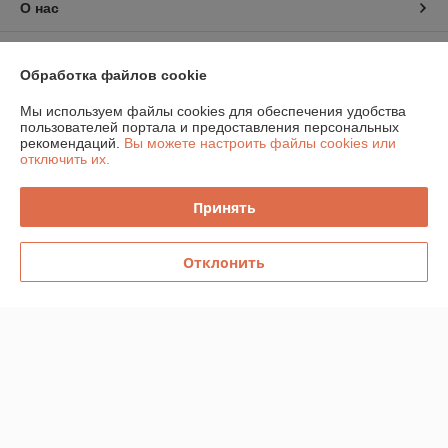
О нас
Контакты
Обработка файлов cookie
Доставка и оплата
Мы используем файлы cookies для обеспечения удобства
пользователей портала и предоставления персональных
рекомендаций.
Вы можете настроить файлы cookies или
График работы
отключить их.
Полная версия сайта
Принять
Политика обработки cookies
Отклонить
Сайт создан на платформе Deal.by
Информация для покупателя