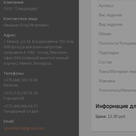
Артикул
ООО "Спецлидер"
Вес изделия
Вид изделия
Ивашин Егор Игоревич
Объем
г. Минск, ул. М. Богдановича 155 пом
Плотность/Толщина
008 (вход в магазин напротив
заправки А-100) - склад, Магазин -
Подкладка
офис 304 (главный многоэтажный
Состав
корпус), Минск, Беларусь
Ткань/Материал ве
+375 (44) 728-13-63
Упаковка
Велком
Утеплитель/Наполн
+375 (17) 270-73-16
Городской
Информация дл
+375 (44) 566-56-77
Тендерный отдел
Цена:
12,30
руб.
speclider2@gmail.com