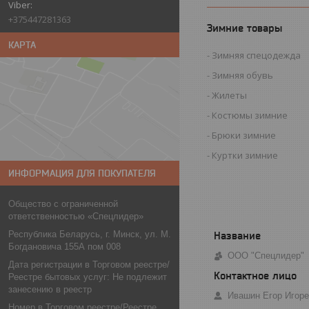
+375447281363
Зимние товары
КАРТА
Зимняя спецодежда
Зимняя обувь
Жилеты
Костюмы зимние
Брюки зимние
Куртки зимние
ИНФОРМАЦИЯ ДЛЯ ПОКУПАТЕЛЯ
Общество с ограниченной
ответственностью «Спецлидер»
Республика Беларусь, г. Минск, ул. М.
Богдановича 155А пом 008
ООО "Спецлидер"
Дата регистрации в Торговом реестре/
Реестре бытовых услуг: Не подлежит
занесению в реестр
Ивашин Егор Игор
Номер в Торговом реестре/Реестре