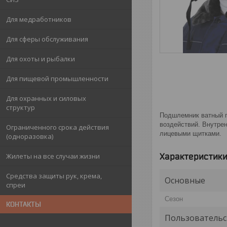
Для медработников
Для сферы обслуживания
Для охоты и рыбалки
Для пищевой промышленности
Для охранных и силовых
структур
Подшлемник ватный п
воздействий. Внутре
Ограниченного срока действия
лицевыми щитками.
(одноразовка)
Характеристик
Жилеты на все случаи жизни
Средства защиты рук, крема,
Основные
спреи
Сезон
КОНТАКТЫ
Пользовательс