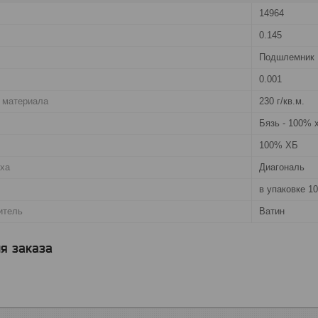
14964
0.145
Подшлемник
0.001
 материала
230 г/кв.м.
Бязь - 100% 
100% ХБ
рха
Диагональ
в упаковке 10
итель
Ватин
я заказа