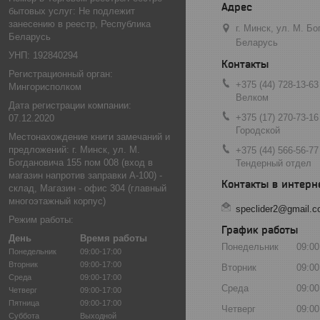
бытовых услуг: Не подлежит
занесению в реестр, Республика
г. Минск, ул. М. Б
Беларусь
Беларусь
УНП: 192840294
Регистрационный орган:
+375 (44) 728-13-63
Мингорисполком
Велком
Дата регистрации компании:
+375 (17) 270-73-16
07.12.2020
Городской
Местонахождение книги замечаний и
предложений: г. Минск, ул. М.
+375 (44) 566-56-77
Богдановича 155 пом 008 (вход в
Тендерный отдел
магазин напротив заправки А-100) -
склад, Магазин - офис 304 (главный
многоэтажный корпус)
speclider2@gmail.
Режим работы:
График работы
День
Время работы
Понедельник
09:00
Понедельник
09:00-17:00
Вторник
09:00-17:00
Вторник
09:00
Среда
09:00-17:00
Среда
09:00
Четверг
09:00-17:00
Пятница
09:00-17:00
Четверг
09:00
Суббота
Выходной