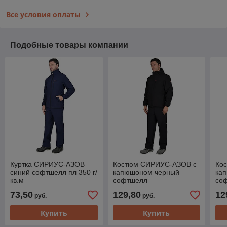
Все условия оплаты
Подобные товары компании
Куртка СИРИУС-АЗОВ
Костюм СИРИУС-АЗОВ с
Ко
синий софтшелл пл 350 г/
капюшоном черный
ка
кв.м
софтшелл
со
73,50
129,80
12
руб.
руб.
Купить
Купить