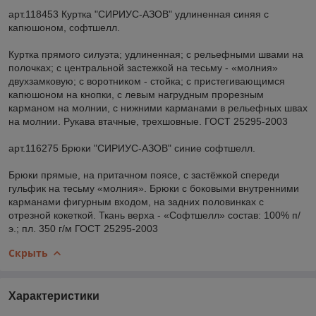
арт.118453 Куртка "СИРИУС-АЗОВ" удлиненная синяя с
капюшоном, софтшелл.
Куртка прямого силуэта; удлиненная; с рельефными швами на
полочках; с центральной застежкой на тесьму - «молния»
двухзамковую; с воротником - стойка; с пристегивающимся
капюшоном на кнопки, с левым нагрудным прорезным
карманом на молнии, с нижними карманами в рельефных швах
на молнии. Рукава втачные, трехшовные. ГОСТ 25295-2003
арт.116275 Брюки "СИРИУС-АЗОВ" синие софтшелл.
Брюки прямые, на притачном поясе, с застёжкой спереди
гульфик на тесьму «молния». Брюки с боковыми внутренними
карманами фигурным входом, на задних половинках с
отрезной кокеткой. Ткань верха - «Софтшелл» состав: 100% п/
э.; пл. 350 г/м ГОСТ 25295-2003
Скрыть
Характеристики