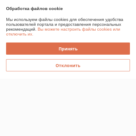
Показать все отзывы
Обработка файлов cookie
Мы используем файлы cookies для обеспечения удобства
пользователей портала и предоставления персональных
О нас
рекомендаций.
Вы можете настроить файлы cookies или
отключить их.
Контакты
Принять
Доставка и оплата
Отклонить
График работы
Полная версия сайта
Политика обработки cookies
Сайт создан на платформе Deal.by