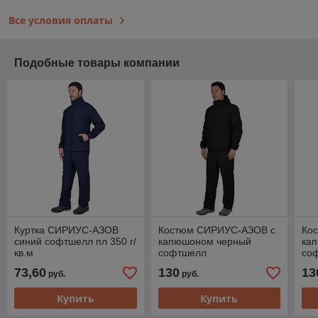
Все условия оплаты
Подобные товары компании
Куртка СИРИУС-АЗОВ
Костюм СИРИУС-АЗОВ с
Ко
синий софтшелл пл 350 г/
капюшоном черный
ка
кв.м
софтшелл
со
73,60
130
13
руб.
руб.
Купить
Купить