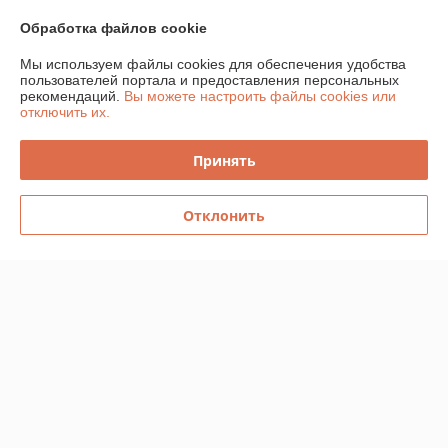
Доступные приятные цены.
Обработка файлов cookie
Показать все отзывы
Мы используем файлы cookies для обеспечения удобства
пользователей портала и предоставления персональных
рекомендаций.
Вы можете настроить файлы cookies или
О нас
отключить их.
Контакты
Принять
Доставка и оплата
Отклонить
График работы
Полная версия сайта
Политика обработки cookies
Сайт создан на платформе Deal.by