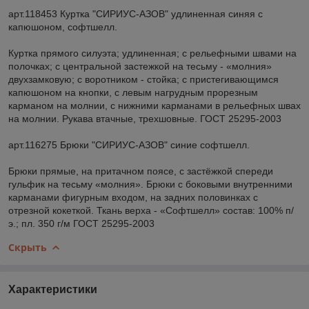
арт.118453 Куртка "СИРИУС-АЗОВ" удлиненная синяя с
капюшоном, софтшелл.
Куртка прямого силуэта; удлиненная; с рельефными швами на
полочках; с центральной застежкой на тесьму - «молния»
двухзамковую; с воротником - стойка; с пристегивающимся
капюшоном на кнопки, с левым нагрудным прорезным
карманом на молнии, с нижними карманами в рельефных швах
на молнии. Рукава втачные, трехшовные. ГОСТ 25295-2003
арт.116275 Брюки "СИРИУС-АЗОВ" синие софтшелл.
Брюки прямые, на притачном поясе, с застёжкой спереди
гульфик на тесьму «молния». Брюки с боковыми внутренними
карманами фигурным входом, на задних половинках с
отрезной кокеткой. Ткань верха - «Софтшелл» состав: 100% п/
э.; пл. 350 г/м ГОСТ 25295-2003
Скрыть
Характеристики