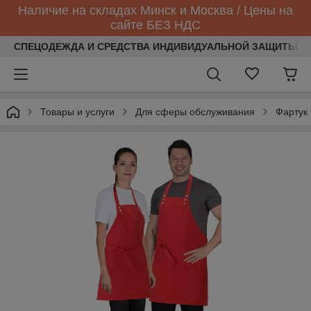
Наличие на складах Минск и Москва / Цены на
сайте БЕЗ НДС
СПЕЦОДЕЖДА И СРЕДСТВА ИНДИВИДУАЛЬНОЙ ЗАЩИТЫ
Товары и услуги
Для сферы обслуживания
Фартук