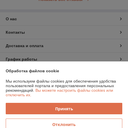
О нас
Контакты
Доставка и оплата
График работы
Обработка файлов cookie
Полная версия сайта
Мы используем файлы cookies для обеспечения удобства
пользователей портала и предоставления персональных
Политика обработки cookies
рекомендаций.
Вы можете настроить файлы cookies или
отключить их.
Сайт создан на платформе Deal.by
Принять
Отклонить