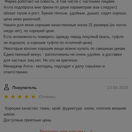
Фирма работает на совесть, в том числе с частными лицами.

Алла подобрала мне брюки по двум параметрам (как следует): 
обхват талии и рост. Брюки тёплые, удобные, дышат, сидят хорошо, 
цена ниже рыночной.

Нашли для меня хорошие качественные носки 31 размера (их почти 
нигде нет), по хорошей цене.

Есть возможность померить одежду перед покупкой (жаль, туфли 
не подошли, а хорошие туфли по отличной цене).

Некоторые вполне хорошие вещи можно купить по смешным ценам.

Единственный минус - расположены не очень удобно, а доставки 
для частных лиц нет. Но это не критично.

Менеджер Алла - молодец, подходит к делу серьёзно и 
ответственно.
Покупатель
23.06.2026
Отлично
Хорошее качество: ткань; крой; фурнитура  кепок, плотное вязание 
шапок.

Доступные приятные цены.
Показать все отзывы