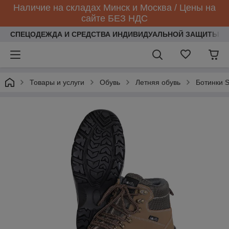
Наличие на складах Минск и Москва / Цены на
сайте БЕЗ НДС
СПЕЦОДЕЖДА И СРЕДСТВА ИНДИВИДУАЛЬНОЙ ЗАЩИТЫ
Товары и услуги
Обувь
Летняя обувь
Ботинки 