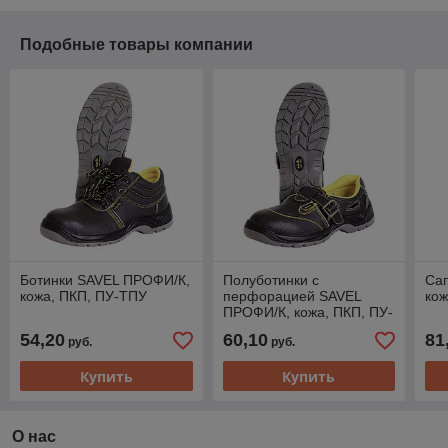
Подобные товары компании
Ботинки SAVEL ПРОФИ/К,
Полуботинки с
Са
кожа, ПКП, ПУ-ТПУ
перфорацией SAVEL
кож
ПРОФИ/К, кожа, ПКП, ПУ-
ТПУ
54,20
60,10
81
руб.
руб.
Купить
Купить
О нас