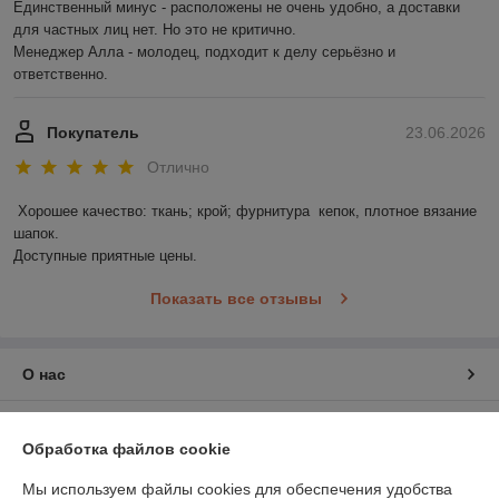
Единственный минус - расположены не очень удобно, а доставки 
для частных лиц нет. Но это не критично.

Менеджер Алла - молодец, подходит к делу серьёзно и 
ответственно.
Покупатель
23.06.2026
Отлично
Хорошее качество: ткань; крой; фурнитура  кепок, плотное вязание 
шапок.

Доступные приятные цены.
Показать все отзывы
О нас
Контакты
Обработка файлов cookie
Доставка и оплата
Мы используем файлы cookies для обеспечения удобства