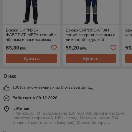
Брюки СИРИУС-
Брюки СИРИУС-СТАН
Бр
ФАВОРИТ-МЕГА т.синий с
синие со средне-серым и
че
чёрным и васильковым,
лимонной отделкой
СОП
63,80
59,20
53
руб.
руб.
Купить
Купить
О нас
100% положительных из 9 отзывов за год
Работает с 09.12.2020
г. Минск
г. Минск, ул. М. Богдановича 155 пом 008 (вход в магазин
напротив заправки А-100) - склад, Магазин - офис 304
(главный многоэтажный корпус), Минск, Беларусь