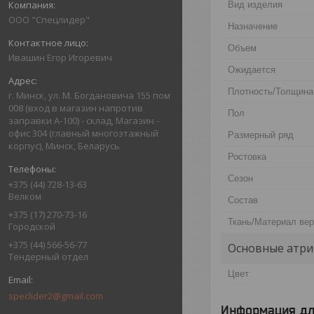
Вид изделия
ООО "Спецлидер"
Назначение
Объем
Ивашин Егор Игоревич
Ожидается
Плотность/Толщина
г. Минск, ул. М. Богдановича 155 пом
008 (вход в магазин напротив
Пол
заправки А-100) - склад, Магазин -
офис 304 (главный многоэтажный
Размерный ряд
корпус), Минск, Беларусь
Ростовка
Сезон
+375 (44) 728-13-63
Велком
Состав
+375 (17) 270-73-16
Ткань/Материал ве
Городской
+375 (44) 566-56-77
Основные атри
Тендерный отдел
Цвет
speclider2@gmail.com
Информация дл