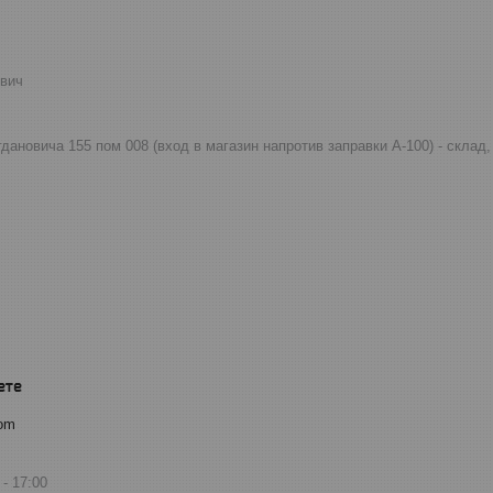
евич
огдановича 155 пом 008 (вход в магазин напротив заправки А-100) - скла
com
17:00