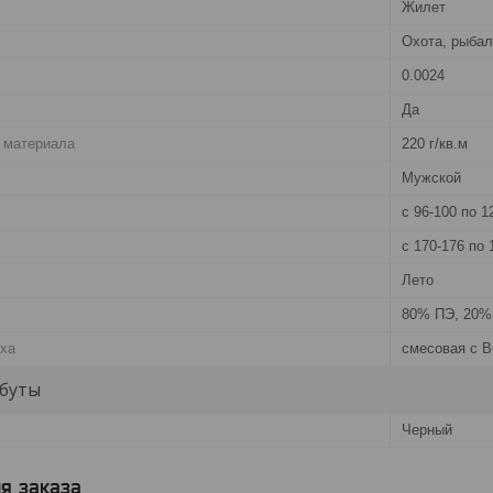
Жилет
Охота, рыбал
0.0024
Да
 материала
220 г/кв.м
Мужской
с 96-100 по 1
с 170-176 по 
Лето
80% ПЭ, 20%
рха
смесовая с В
буты
Черный
я заказа