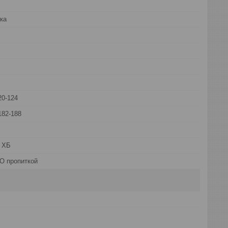
ка
20-124
182-188
 ХБ
О пропиткой