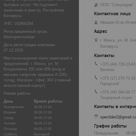
бытовых услуг: Не подлежит
ООО "Спецлидер"
занесению в реестр, Республика
Беларусь
Ивашин Егор Игор
УНП: 192840294
Регистрационный орган:
Мингорисполком
г. Минск, ул. М. Б
Дата регистрации компании:
Беларусь
07.12.2020
Местонахождение книги замечаний и
предложений: г. Минск, ул. М.
+375 (44) 728-13-63
Богдановича 155 пом 008 (вход в
Велком
магазин напротив заправки А-100) -
+375 (17) 270-73-16
склад, Магазин - офис 304 (главный
Городской
многоэтажный корпус)
+375 (44) 566-56-77
Режим работы:
Тендерный отдел
День
Время работы
Понедельник
09:00-17:00
Вторник
09:00-17:00
speclider2@gmail.
Среда
09:00-17:00
Четверг
09:00-17:00
График работы
Пятница
09:00-17:00
Понедельник
09:00
Суббота
Выходной