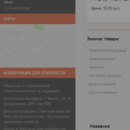
+375447281363
Цена:
35,80
руб.
КАРТА
Зимние товары
Зимняя спецодежда
Зимняя обувь
Жилеты
ИНФОРМАЦИЯ ДЛЯ ПОКУПАТЕЛЯ
Костюмы зимние
Брюки зимние
Общество с ограниченной
ответственностью «Спецлидер»
Куртки зимние
Республика Беларусь, г. Минск, ул. М.
Богдановича 155А пом 008
Дата регистрации в Торговом реестре/
Реестре бытовых услуг: Не подлежит
занесению в реестр
Номер в Торговом реестре/Реестре