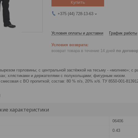
Купить
+375 (44) 728-13-63
Условия оплаты и доставки
График работы
возврат товара в течение 14 дней
по догово
вырезом горловины; с центральной застёжкой на тесьму - «молнию»; с
ках; хлястиками и держателями с полукольцами; фигурным низом.
 смесовая с ВО пропиткой; состав: 80 % п/э, 20% х/б. ТУ 8550-001-81391
и
кие характеристики
06406
0.43