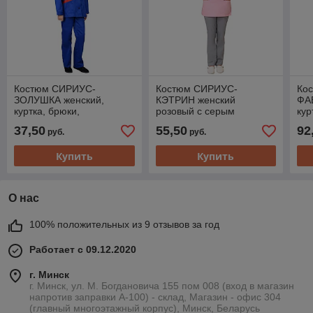
Костюм СИРИУС-
Костюм СИРИУС-
Ко
ЗОЛУШКА женский,
КЭТРИН женский
ФА
куртка, брюки,
розовый с серым
кур
васильковый с красной
св
37,50
55,50
92
руб.
руб.
отделкой
Купить
Купить
О нас
100% положительных из 9 отзывов за год
Работает с 09.12.2020
г. Минск
г. Минск, ул. М. Богдановича 155 пом 008 (вход в магазин
напротив заправки А-100) - склад, Магазин - офис 304
(главный многоэтажный корпус), Минск, Беларусь