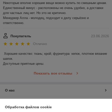
Некоторые вполне хорошие вещи можно купить по смешным ценам.

Единственный минус - расположены не очень удобно, а доставки 
для частных лиц нет. Но это не критично.

Менеджер Алла - молодец, подходит к делу серьёзно и 
ответственно.
Покупатель
23.06.2026
Отлично
Хорошее качество: ткань; крой; фурнитура  кепок, плотное вязание 
шапок.

Доступные приятные цены.
Показать все отзывы
О нас
Контакты
Обработка файлов cookie