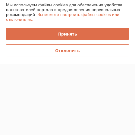
Доставка и оплата
Мы используем файлы cookies для обеспечения удобства
пользователей портала и предоставления персональных
рекомендаций.
Вы можете настроить файлы cookies или
График работы
отключить их.
Полная версия сайта
Принять
Политика обработки cookies
Отклонить
Сайт создан на платформе Deal.by
Информация для покупателя
Юридическое лицо:
Общество с ограниченной ответственностью
«Спецлидер»
Республика Беларусь, г. Минск, ул. М. Богдановича 155А пом 008
Регистрационный номер ЕГР: 192840294