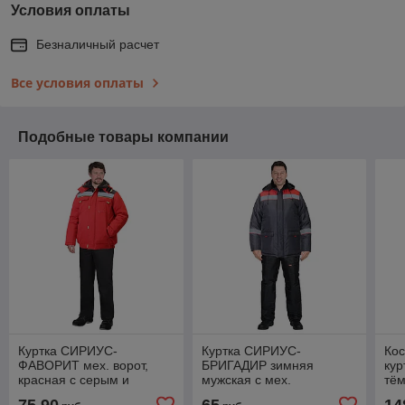
Условия оплаты
Безналичный расчет
Все условия оплаты
Подобные товары компании
Куртка СИРИУС-
Куртка СИРИУС-
Ко
ФАВОРИТ мех. ворот,
БРИГАДИР зимняя
кур
красная с серым и
мужская с мех.
тём
лимонным кантом и СОП
воротником и
СО
75,90
65
14