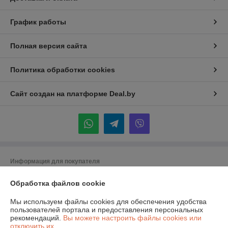
График работы
Полная версия сайта
Политика обработки cookies
Сайт создан на платформе Deal.by
Информация для покупателя
Юридическое лицо:
Общество с ограниченной ответственностью
Обработка файлов cookie
«Спецлидер»
Республика Беларусь, г. Минск, ул. М. Богдановича 155А пом 008
Мы используем файлы cookies для обеспечения удобства
Регистрационный номер ЕГР: 192840294
пользователей портала и предоставления персональных
рекомендаций.
Вы можете настроить файлы cookies или
УНП: 192840294
отключить их.