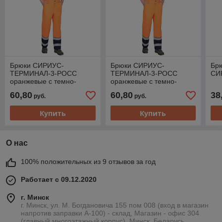
Брюки СИРИУС-
Брюки СИРИУС-
Бр
ТЕРМИНАЛ-3-РОСС
ТЕРМИНАЛ-3-РОСС
СИ
оранжевые с темно-
оранжевые с темно-
синим
синим
60,80
60,80
38
руб.
руб.
Купить
Купить
О нас
100% положительных из 9 отзывов за год
Работает с 09.12.2020
г. Минск
г. Минск, ул. М. Богдановича 155 пом 008 (вход в магазин
напротив заправки А-100) - склад, Магазин - офис 304
(главный многоэтажный корпус), Минск, Беларусь