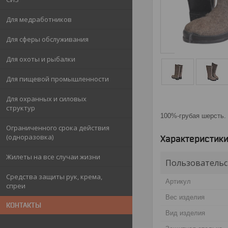
Для медработников
Для сферы обслуживания
Для охоты и рыбалки
Для пищевой промышленности
Для охранных и силовых
структур
100%-грубая шерсть. 
Ограниченного срока действия
(одноразовка)
Характеристик
Жилеты на все случаи жизни
Пользовательс
Средства защиты рук, крема,
Артикул
спреи
Вес изделия
КОНТАКТЫ
Вид изделия