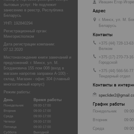
Ивашин Егор Игор
бытовых услуг: Не подлежит
занесению в реестр, Республика
Беларусь
г. Минск, ул. М. Б
УНП: 192840294
Беларусь
Регистрационный орган:
Мингорисполком
+375 (44) 728-13-63
Дата регистрации компании:
Велком
07.12.2020
+375 (17) 270-73-16
Местонахождение книги замечаний и
Городской
предложений: г. Минск, ул. М.
Богдановича 155 пом 008 (вход в
+375 (44) 566-56-77
магазин напротив заправки А-100) -
Тендерный отдел
склад, Магазин - офис 304 (главный
многоэтажный корпус)
Режим работы:
speclider2@gmail.
День
Время работы
График работы
Понедельник
09:00-17:00
Вторник
09:00-17:00
Понедельник
09:00
Среда
09:00-17:00
Вторник
09:00
Четверг
09:00-17:00
Пятница
09:00-17:00
Среда
09:00
Суббота
Выходной