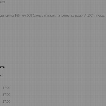
евич
огдановича 155 пом 008 (вход в магазин напротив заправки А-100) - скла
com
17:00
17:00
17:00