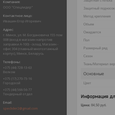
Защитная стелька
ООО "Спецлидер"
Защитный подносок
Метод крепления
Ивашин Егор Игоревич
Объем
Ожидается
г. Минск, ул. М. Богдановича 155 пом
008 (вход в магазин напротив
Пол
заправки А-100) - склад, Магазин -
Размерный ряд
офис 304 (главный многоэтажный
корпус), Минск, Беларусь
Сезон
Ткань/Материал ве
+375 (44) 728-13-63
Велком
Основные
+375 (17) 270-73-16
Городской
Цвет
+375 (44) 566-56-77
Тендерный отдел
Информация дл
Цена:
84,50
руб.
speclider2@gmail.com