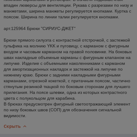
впадин люверсы для вентиляции. Рукава с разрезами по низу и
манжетами, ширина манжеты регулируется кнопками. Куртка с
поясом. Ширина по линии талии регулируется кнопками.
арт.125964 Брюки "СИРИУС-ДЖЕТ"
Брюки прямого силуэта с контрастной отстрочкой, с застежкой
гульфика на молнию YKK и пуговицу, с карманом с фигурным
входом и часовым карманом на правой половинке. На боковых
швах накладные объемные карманы с фигурным клапаном на
липучке. Изделие с объемными наколенниками с карманом
для амортизационных накладок и застежкой на липучке по
нижнему краю. Брюки с задними накладными фигурными
карманами, отрезной кокеткой, с притачным поясом, частично
стянутым резинкой ткацкой по боковым сторонам для лучшего
прилегания. На поясе шлевки, одна из которых контрастного
цвета с полукольцом для карабина.
В брюках предусмотрен фигурный светоотражающий элемент
по низу боковых швов (СОП) для обозначения сигнальной
видимости.
Скрыть