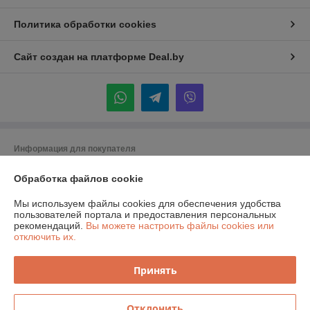
Политика обработки cookies
Сайт создан на платформе Deal.by
Информация для покупателя
Юридическое лицо:
Общество с ограниченной ответственностью
Обработка файлов cookie
«Спецлидер»
Республика Беларусь, г. Минск, ул. М. Богдановича 155А пом 008
Мы используем файлы cookies для обеспечения удобства
Регистрационный номер ЕГР: 192840294
пользователей портала и предоставления персональных
рекомендаций.
Вы можете настроить файлы cookies или
УНП: 192840294
отключить их.
Регистрационный орган: Мингорисполком
Принять
Дата регистрации компании: 07.12.2020
Местонахождение книги жалоб и предложений: г. Минск, ул. М.
Отклонить