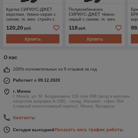
Куртка СИРИУС-ДЖЕТ
Полукомбинезон
Бр
короткая, тёмно-серая с
СИРИУС-ДЖЕТ тёмно-
БРА
синим, тк. мех. стрейч с
серый с синим, тк. мех.
кор
ВО
стрейч с ВО
стр
120,20
118
99
руб.
руб.
Купить
Купить
О нас
100% положительных из 9 отзывов за год
Работает с 09.12.2020
г. Минск
г. Минск, ул. М. Богдановича 155 пом 008 (вход в магазин
напротив заправки А-100) - склад, Магазин - офис 304
(главный многоэтажный корпус), Минск, Беларусь
Контакты
Показать весь график работы
Сегодня выходной