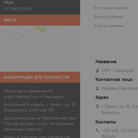
Костюмы зимние
+375447281363
Брюки зимние
КАРТА
Куртки зимние
ООО "Спецлидер"
ИНФОРМАЦИЯ ДЛЯ ПОКУПАТЕЛЯ
Ивашин Егор Игор
Общество с ограниченной
ответственностью «Спецлидер»
Республика Беларусь, г. Минск, ул. М.
г. Минск, ул. М. Б
Богдановича 155А пом 008
Беларусь
Дата регистрации в Торговом реестре/
Реестре бытовых услуг: Не подлежит
занесению в реестр
+375 (44) 728-13-63
Велком
Номер в Торговом реестре/Реестре