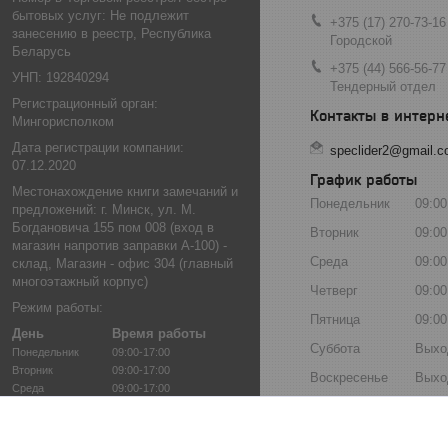
бытовых услуг: Не подлежит
+375 (17) 270-73-16
занесению в реестр, Республика
Городской
Беларусь
+375 (44) 566-56-77
УНП: 192840294
Тендерный отдел
Регистрационный орган:
Мингорисполком
Дата регистрации компании:
speclider2@gmail.
07.12.2020
График работы
Местонахождение книги замечаний и
Понедельник
09:00
предложений: г. Минск, ул. М.
Богдановича 155 пом 008 (вход в
Вторник
09:00
магазин напротив заправки А-100) -
Среда
09:00
склад, Магазин - офис 304 (главный
многоэтажный корпус)
Четверг
09:00
Режим работы:
Пятница
09:00
День
Время работы
Суббота
Выхо
Понедельник
09:00-17:00
Вторник
09:00-17:00
Воскресенье
Выхо
Среда
09:00-17:00
Четверг
09:00-17:00
Пятница
09:00-17:00
Суббота
Выходной