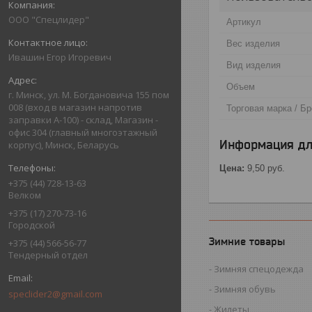
ООО "Спецлидер"
Артикул
Вес изделия
Ивашин Егор Игоревич
Вид изделия
Объем
г. Минск, ул. М. Богдановича 155 пом
008 (вход в магазин напротив
Торговая марка / Б
заправки А-100) - склад, Магазин -
офис 304 (главный многоэтажный
Информация дл
корпус), Минск, Беларусь
Цена:
9,50
руб.
+375 (44) 728-13-63
Велком
+375 (17) 270-73-16
Городской
Зимние товары
+375 (44) 566-56-77
Тендерный отдел
Зимняя спецодежда
Зимняя обувь
speclider2@gmail.com
Жилеты