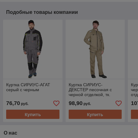
Подобные товары компании
Куртка СИРИУС-АГАТ
Куртка СИРИУС-
Ку
серый с черным
ДЕКСТЕР песочная с
чер
черной отделкой, тк.
отд
стрейч с ВО
76,70
98,90
10
руб.
руб.
Купить
Купить
О нас