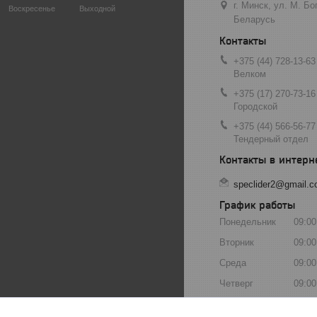
г. Минск, ул. М. Б
Воскресенье
Выходной
Беларусь
+375 (44) 728-13-63
Велком
+375 (17) 270-73-16
Городской
+375 (44) 566-56-77
Тендерный отдел
speclider2@gmail.
График работы
Понедельник
09:00
Вторник
09:00
Среда
09:00
Четверг
09:00
Пятница
09:00