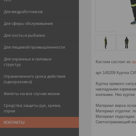
Для медработников
Для сферы обслуживания
Для охоты и рыбалки
Для пищевой промышленности
Для охранных и силовых
Костюм состоит из
ар
структур
арт.145209 Куртка 
Ограниченного срока действия
(одноразовка)
Куртка прямого силуэ
накладными карманам
Жилеты на все случаи жизни
кнопками. Низ куртки
Средства защиты рук, крема,
Материал верха основ
спреи
Материал отделки: тк
Материал подкладки к
Светоотражающий ма
КОНТАКТЫ