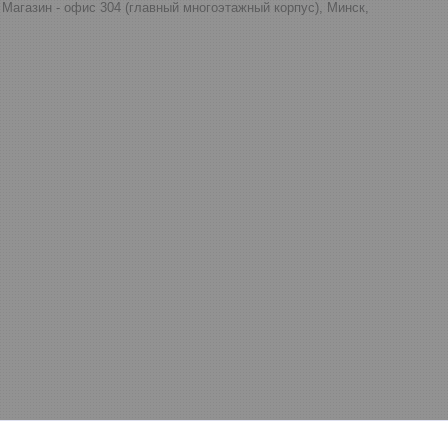
д, Магазин - офис 304 (главный многоэтажный корпус), Минск,