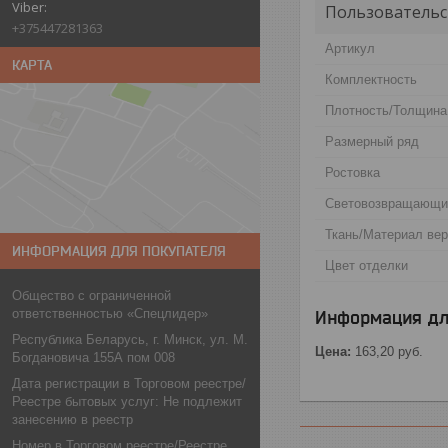
Пользовательс
+375447281363
Артикул
КАРТА
Комплектность
Плотность/Толщина
Размерный ряд
Ростовка
Световозвращающи
Ткань/Материал ве
ИНФОРМАЦИЯ ДЛЯ ПОКУПАТЕЛЯ
Цвет отделки
Общество с ограниченной
ответственностью «Спецлидер»
Информация дл
Республика Беларусь, г. Минск, ул. М.
Цена:
163,20
руб.
Богдановича 155А пом 008
Дата регистрации в Торговом реестре/
Реестре бытовых услуг: Не подлежит
занесению в реестр
Номер в Торговом реестре/Реестре