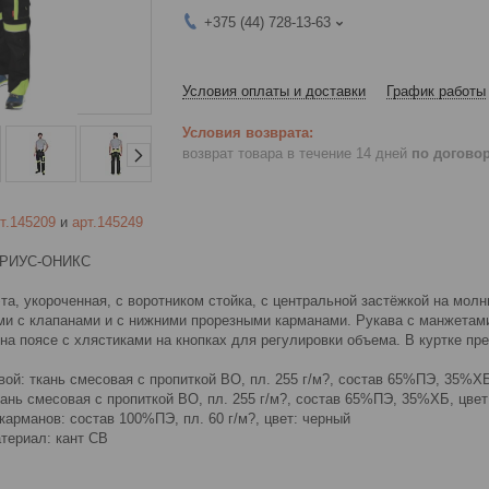
+375 (44) 728-13-63
Условия оплаты и доставки
График работы
возврат товара в течение 14 дней
по догово
т.145209
и
арт.145249
СИРИУС-ОНИКС
та, укороченная, с воротником стойка, с центральной застёжкой на мо
и с клапанами и с нижними прорезными карманами. Рукава с манжетами, 
 на поясе с хлястиками на кнопках для регулировки объема. В куртке п
ой: ткань смесовая с пропиткой ВО, пл. 255 г/м?, состав 65%ПЭ, 35%ХБ
ань смесовая с пропиткой ВО, пл. 255 г/м?, состав 65%ПЭ, 35%ХБ, цве
арманов: состав 100%ПЭ, пл. 60 г/м?, цвет: черный
териал: кант СВ