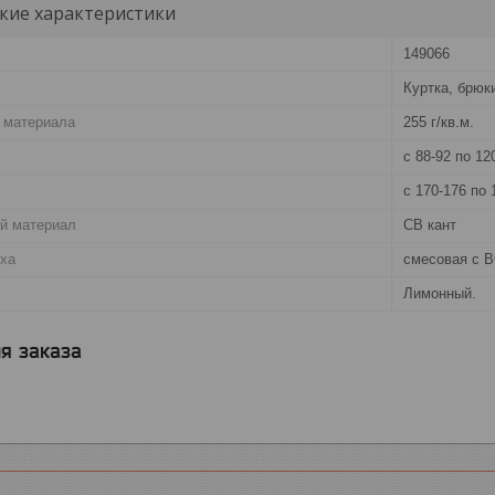
кие характеристики
149066
Куртка, брюк
 материала
255 г/кв.м.
с 88-92 по 12
с 170-176 по 
й материал
СВ кант
рха
смесовая с В
Лимонный.
я заказа