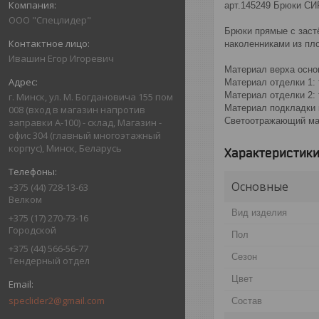
арт.145249 Брюки С
ООО "Спецлидер"
Брюки прямые с заст
наколенниками из пл
Ивашин Егор Игоревич
Материал верха основ
Материал отделки 1: 
Материал отделки 2: 
г. Минск, ул. М. Богдановича 155 пом
Материал подкладки к
008 (вход в магазин напротив
Светоотражающий ма
заправки А-100) - склад, Магазин -
офис 304 (главный многоэтажный
корпус), Минск, Беларусь
Характеристик
Основные
+375 (44) 728-13-63
Велком
Вид изделия
+375 (17) 270-73-16
Городской
Пол
+375 (44) 566-56-77
Сезон
Тендерный отдел
Цвет
speclider2@gmail.com
Состав