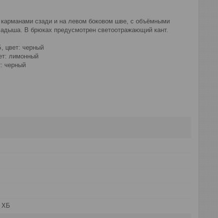
 карманами сзади и на левом боковом шве, с объёмными
кладыша. В брюках предусмотрен светоотражающий кант.
, цвет: черный
ет: лимонный
т: черный
 ХБ