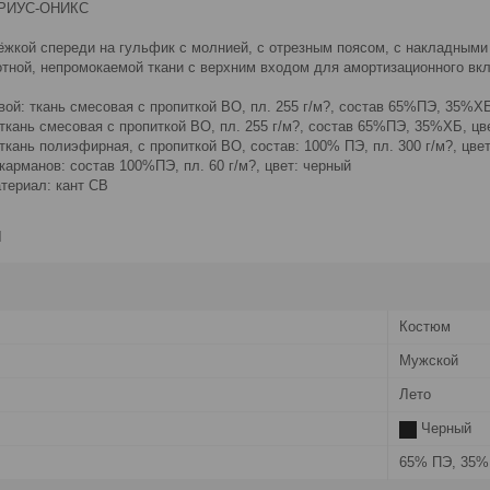
ИРИУС-ОНИКС
ёжкой спереди на гульфик с молнией, с отрезным поясом, с накладными
отной, непромокаемой ткани с верхним входом для амортизационного в
ой: ткань смесовая с пропиткой ВО, пл. 255 г/м?, состав 65%ПЭ, 35%ХБ
ткань смесовая с пропиткой ВО, пл. 255 г/м?, состав 65%ПЭ, 35%ХБ, цв
ткань полиэфирная, с пропиткой ВО, состав: 100% ПЭ, пл. 300 г/м?, цве
арманов: состав 100%ПЭ, пл. 60 г/м?, цвет: черный
териал: кант СВ
и
Костюм
Мужской
Лето
Черный
65% ПЭ, 35%