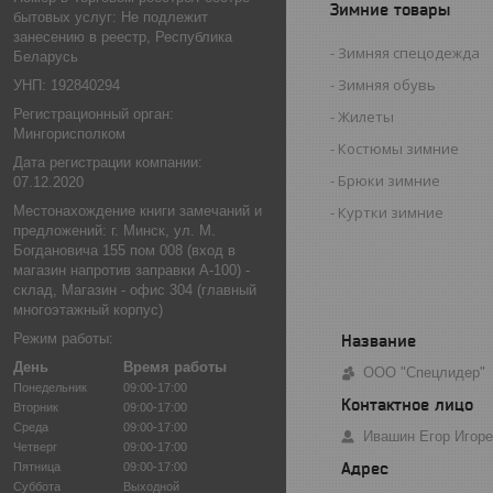
Зимние товары
бытовых услуг: Не подлежит
занесению в реестр, Республика
Зимняя спецодежда
Беларусь
Зимняя обувь
УНП: 192840294
Регистрационный орган:
Жилеты
Мингорисполком
Костюмы зимние
Дата регистрации компании:
Брюки зимние
07.12.2020
Местонахождение книги замечаний и
Куртки зимние
предложений: г. Минск, ул. М.
Богдановича 155 пом 008 (вход в
магазин напротив заправки А-100) -
склад, Магазин - офис 304 (главный
многоэтажный корпус)
Режим работы:
День
Время работы
ООО "Спецлидер"
Понедельник
09:00-17:00
Вторник
09:00-17:00
Среда
09:00-17:00
Ивашин Егор Игор
Четверг
09:00-17:00
Пятница
09:00-17:00
Суббота
Выходной