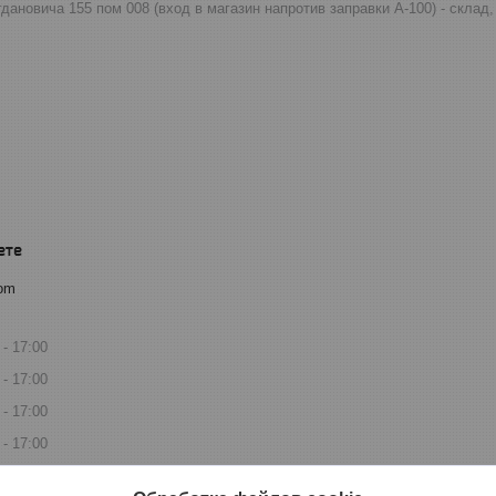
огдановича 155 пом 008 (вход в магазин напротив заправки А-100) - скла
com
17:00
17:00
17:00
17:00
17:00