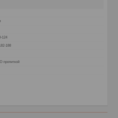
и
0-124
182-188
О пропиткой