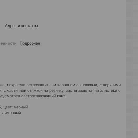
Адрес и контакты
ренности
Подробнее
лнию, накрытую ветрозащитным клапаном с кнопками, с верхними
с частичной стяжкой на резинку, застегиваются на хлястики с
редусмотрен светоотражающий кант.
, цвет: черный
т: лимонный