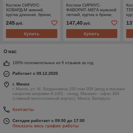
Костюм СИРИУС-
Костюм СИРИУС-
Ко
ХОВАРД-М зимний,
ФАВОРИТ-МЕГА мужской
ТЕ
куртка длинная, брюки,
летний, куртка и брюки,
кур
темно-серый с черным,
серый с черным, СОП
те
245
147,40
13
руб.
руб.
лимонной отделкой и
СОП
Купить
Купить
О нас
100% положительных из 9 отзывов за год
Работает с 09.12.2020
г. Минск
г. Минск, ул. М. Богдановича 155 пом 008 (вход в магазин
напротив заправки А-100) - склад, Магазин - офис 304
(главный многоэтажный корпус), Минск, Беларусь
Контакты
Сегодня работает с 09:00 до 17:00
Показать весь график работы