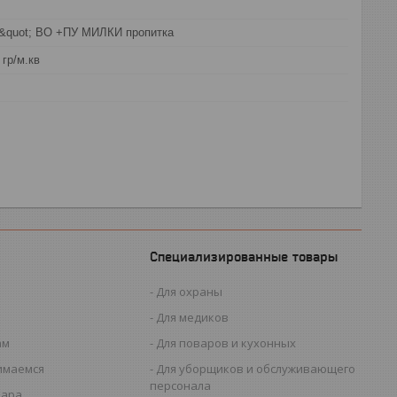
н&quot; ВО +ПУ МИЛКИ пропитка
 гр/м.кв
Специализированные товары
Для охраны
Для медиков
ам
Для поваров и кухонных
имаемся
Для уборщиков и обслуживающего
персонала
вара