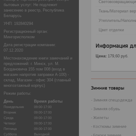
Световозвращающи
бытовых услуг: Не подлежит
занесению в реестр, Республика
Ткань/Материал ве
Беларусь
Утеплитель/Наполн
УНП: 192840294
Цвет отделки
Регистрационный орган:
Мингорисполком
Дата регистрации компании:
Информация дл
07.12.2020
Цена:
179,60
руб.
Местонахождение книги замечаний и
предложений: г. Минск, ул. М.
Богдановича 155 пом 008 (вход в
магазин напротив заправки А-100) -
склад, Магазин - офис 304 (главный
многоэтажный корпус)
Зимние товары
Режим работы:
Зимняя спецодежда
День
Время работы
Понедельник
09:00-17:00
Зимняя обувь
Вторник
09:00-17:00
Жилеты
Среда
09:00-17:00
Четверг
09:00-17:00
Костюмы зимние
Пятница
09:00-17:00
Суббота
Выходной
Брюки зимние