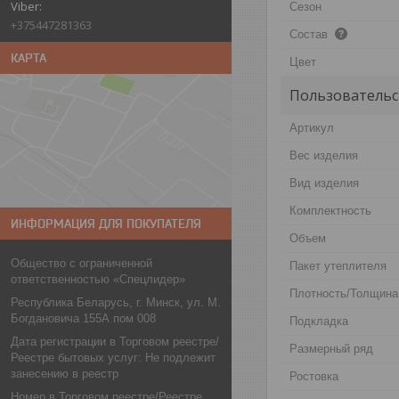
Сезон
+375447281363
Состав
КАРТА
Цвет
Пользовательс
Артикул
Вес изделия
Вид изделия
Комплектность
ИНФОРМАЦИЯ ДЛЯ ПОКУПАТЕЛЯ
Объем
Общество с ограниченной
Пакет утеплителя
ответственностью «Спецлидер»
Плотность/Толщина
Республика Беларусь, г. Минск, ул. М.
Богдановича 155А пом 008
Подкладка
Дата регистрации в Торговом реестре/
Размерный ряд
Реестре бытовых услуг: Не подлежит
занесению в реестр
Ростовка
Номер в Торговом реестре/Реестре