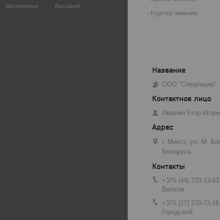
Воскресенье
Выходной
Куртки зимние
ООО "Спецлидер"
Ивашин Егор Игор
г. Минск, ул. М. Б
Беларусь
+375 (44) 728-13-63
Велком
+375 (17) 270-73-16
Городской