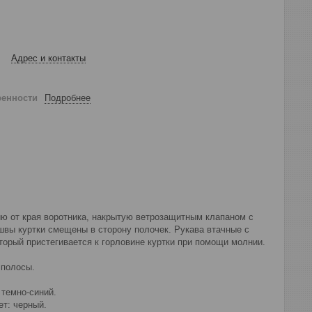
Адрес и контакты
ренности
Подробнее
нию от края воротника, накрытую ветрозащитным клапаном с
вы куртки смещены в сторону полочек. Рукава втачные с
орый пристегивается к горловине куртки при помощи молнии.
 полосы.
 темно-синий.
ет: черный.