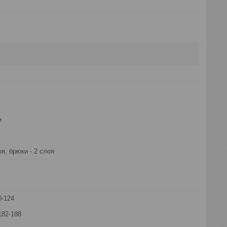
и
оя, брюки - 2 слоя
0-124
182-188