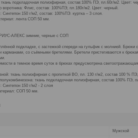
 ткань подкладочная полиэфирная, состав:100% ПЭ, пл.60г/м2. Цвет: че
 воротника: Флис, состав: 100%ПЭ, пл.180г/м2. Цвет: черный.
 Синтепон 150 г/м2, состав: 100%ПЭ. куртка – 3 слоя.
териал: лента СОП 50 мм.
ИРИУС-АЛЕКС зимние, черные с СОП
плённой подкладке, с застежкой спереди на гульфик с молнией. Брюки с
 карманами, со съёмными бретелями. Бретели пристегиваются к брюкам
ми.
имости в темное время суток в брюках предусмотрена светоотражающая
ной: ткань полиэфирная с пропиткой ВО, пл. 130 г/м2, состав 100 % ПЭ,
олукомбинезона: ткань подкладочная полиэфирная, состав 100% ПЭ, пл.
 Синтепон 150 г/м2 - 2 слоя
териал: СОП 50 мм.
и
Мужской