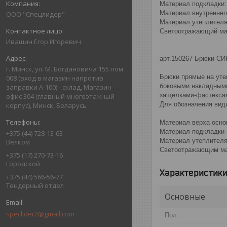
Материал подкладки:
Материал внутреннего
ООО "Спецлидер"
Материал утеплителя:
Светоотражающий ма
Ивашин Егор Игоревич
арт.150267 Брюки С
г. Минск, ул. М. Богдановича 155 пом
Брюки прямые на уте
008 (вход в магазин напротив
боковыми накладными
заправки А-100) - склад, Магазин -
защелками-фастекса
офис 304 (главный многоэтажный
Для обозначения вид
корпус), Минск, Беларусь
Материал верха основ
Материал подкладки п
+375 (44) 728-13-63
Материал утеплителя:
Велком
Светоотражающим ма
+375 (17) 270-73-16
Городской
Характеристик
+375 (44) 566-56-77
Тендерный отдел
Основные
speclider2@gmail.com
Пол