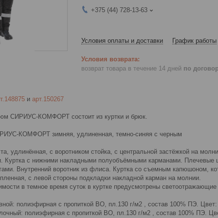
+375 (44) 728-13-63
Условия оплаты и доставки
График работы
возврат товара в течение 14 дней
по догово
т.148875
и
арт.150267
тюм СИРИУС-КОМФОРТ состоит из куртки и брюк.
ИРИУС-КОМФОРТ зимняя, удлиненная, темно-синяя с черным
та, удлинённая, с воротником стойка, с центральной застёжкой на мол
. Куртка с нижними накладными полуобъёмными карманами. Плечевые ш
ами. Внутренний воротник из флиса. Куртка со съемным капюшоном, кот
епленная, с левой стороны подкладки накладной карман на молнии.
имости в темное время суток в куртке предусмотрены светоотражающие
ной: полиэфирная с пропиткой ВО, пл.130 г/м2 , состав 100% ПЭ. Цвет:
очный: полиэфирная с пропиткой ВО, пл.130 г/м2 , состав 100% ПЭ. Цв