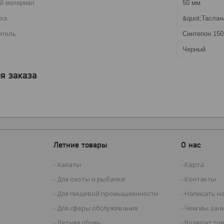
й материал
50 мм
рха
&quot;Тасла
итель
Синтепон 150
Черный
я заказа
Летние товары
О нас
Халаты
Карта
Для охоты и рыбалки
Контакты
Для пищевой промышленности
Написать н
Для сферы обслуживания
Чем мы зан
Летняя обувь
Возврат то