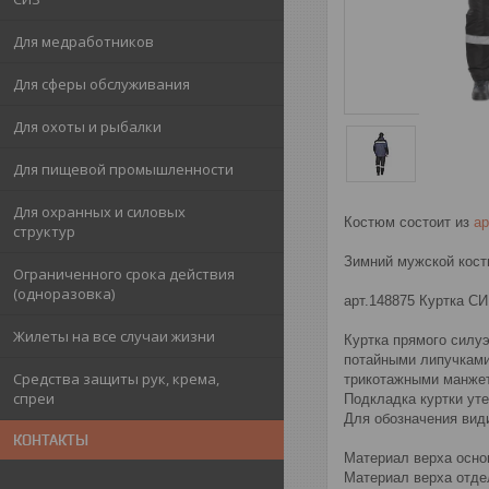
Для медработников
Для сферы обслуживания
Для охоты и рыбалки
Для пищевой промышленности
Для охранных и силовых
Костюм состоит из
ар
структур
Зимний мужской кос
Ограниченного срока действия
(одноразовка)
арт.148875 Куртка С
Жилеты на все случаи жизни
Куртка прямого силуэ
потайными липучками
Средства защиты рук, крема,
трикотажными манжет
спреи
Подкладка куртки ут
Для обозначения вид
КОНТАКТЫ
Материал верха основ
Материал верха отдел