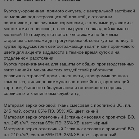
Куртка укороченная, прямого силуэта, с центральной застёжкой
на молнию под ветрозащитной планкой, с отложным
воротником, с различными карманами, с втачными рукавами с
манжетами на резинке, на левом рукаве накладной карман с
молнией. По низу куртки пояс с хлястиками по боковым
сторонам с кнопками для регулировки объёма куртки понизу. В
куртке предусмотрен светоотражающий кант и кант оранжевого
цвета для акцента видимости в тёмное время суток и на
отдалённом расстоянии.
Куртка предназначена для защиты от общих производственных
загрязнений и механических воздействий работников
различных отраслей промышленности, агропромышленного
комплекса, жилищно-коммунального хозяйства, организаций
торговли, бытового обслуживания и гостиничного сервиса,
сервисных и клининговых служб и т.д.
Материал верха основой: ткань смесовая с пропиткой ВО, пл.
245 г/м?, состав 65% ПЭ, 35% ХБ, цвет: синий
Материал верха отделочный 1: ткань смесовая с пропиткой ВО,
пл. 245 г/м?, состав 65% ПЭ, 35% ХБ, цвет: чёрный
Материал верха отделочный 2: ткань смесовая с пропиткой ВО,
пл. 210 г/м?, состав 65% ПЭ, 35% ХБ, цвет: оранжевый