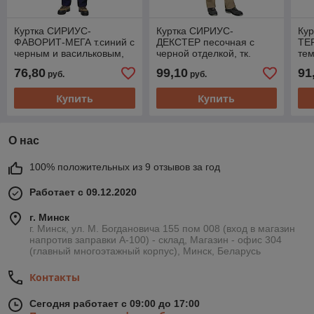
Куртка СИРИУС-
Куртка СИРИУС-
Ку
ФАВОРИТ-МЕГА т.синий с
ДЕКСТЕР песочная с
ТЕ
черным и васильковым,
черной отделкой, тк.
тем
СОП
стрейч с ВО
СО
76,80
99,10
91
руб.
руб.
Купить
Купить
О нас
100% положительных из 9 отзывов за год
Работает с 09.12.2020
г. Минск
г. Минск, ул. М. Богдановича 155 пом 008 (вход в магазин
напротив заправки А-100) - склад, Магазин - офис 304
(главный многоэтажный корпус), Минск, Беларусь
Контакты
Сегодня работает с 09:00 до 17:00