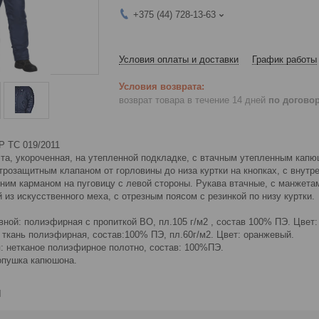
+375 (44) 728-13-63
Условия оплаты и доставки
График работы
возврат товара в течение 14 дней
по догово
Р ТС 019/2011
эта, укороченная, на утепленной подкладке, с втачным утепленным кап
трозащитным клапаном от горловины до низа куртки на кнопках, с внутр
ним карманом на пуговицу с левой стороны. Рукава втачные, с манжетам
из искусственного меха, с отрезным поясом с резинкой по низу куртки.
ной: полиэфирная с пропиткой ВО, пл.105 г/м2 , состав 100% ПЭ. Цвет:
 ткань полиэфирная, состав:100% ПЭ, пл.60г/м2. Цвет: оранжевый.
: нетканое полиэфирное полотно, состав: 100%ПЭ.
опушка капюшона.
и