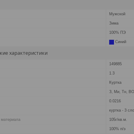
Мужской
Зима
100% ПЭ
Синий
кие характеристики
149885
1.3
Куртка
З, Ми, Тн, В
0.0216
куртка - 3 сл
 материала
105г/кв.м.
100% п/э