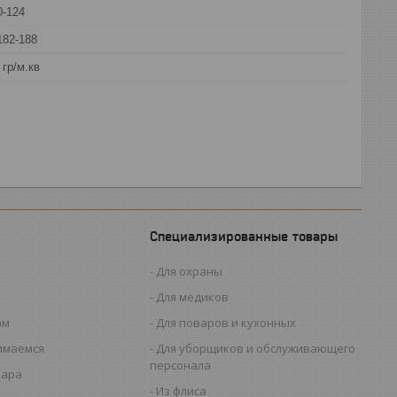
0-124
182-188
 гр/м.кв
Специализированные товары
Для охраны
Для медиков
ам
Для поваров и кухонных
имаемся
Для уборщиков и обслуживающего
персонала
вара
Из флиса