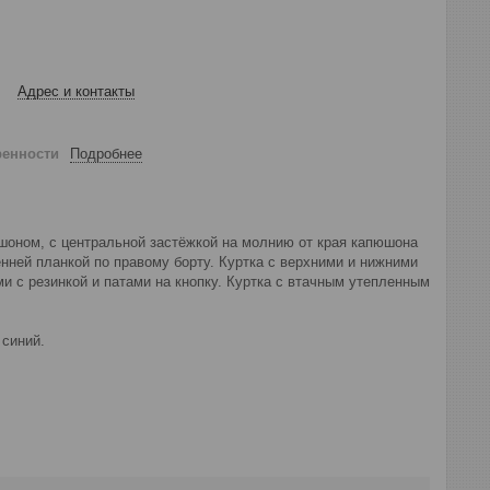
Адрес и контакты
ренности
Подробнее
юшоном, с центральной застёжкой на молнию от края капюшона
енней планкой по правому борту. Куртка с верхними и нижними
и с резинкой и патами на кнопку. Куртка с втачным утепленным
 синий.