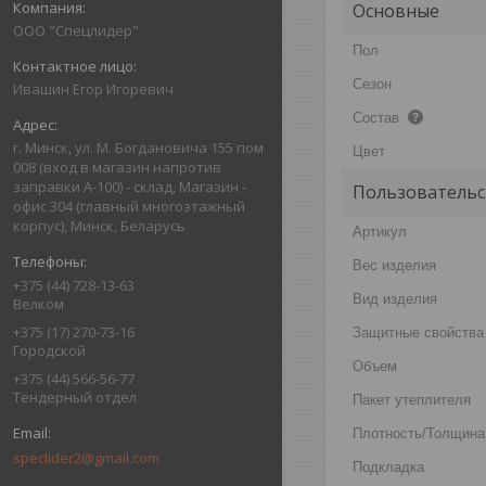
Основные
ООО "Спецлидер"
Пол
Сезон
Ивашин Егор Игоревич
Состав
г. Минск, ул. М. Богдановича 155 пом
Цвет
008 (вход в магазин напротив
заправки А-100) - склад, Магазин -
Пользовательс
офис 304 (главный многоэтажный
корпус), Минск, Беларусь
Артикул
Вес изделия
+375 (44) 728-13-63
Вид изделия
Велком
+375 (17) 270-73-16
Защитные свойства
Городской
Объем
+375 (44) 566-56-77
Тендерный отдел
Пакет утеплителя
Плотность/Толщина
speclider2@gmail.com
Подкладка