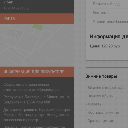
Размерный ряд
+375447281363
Ростовка
КАРТА
Утеплитель/Наполн
Информация дл
Цена:
120,20
руб.
ИНФОРМАЦИЯ ДЛЯ ПОКУПАТЕЛЯ
Зимние товары
Общество с ограниченной
Зимняя спецодежда
ответственностью «Спецлидер»
Зимняя обувь
Республика Беларусь, г. Минск, ул. М.
Богдановича 155А пом 008
Жилеты
Дата регистрации в Торговом реестре/
Костюмы зимние
Реестре бытовых услуг: Не подлежит
занесению в реестр
Брюки зимние
Номер в Торговом реестре/Реестре