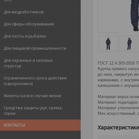
Для медработников
Для сферы обслуживания
Для охоты и рыбалки
Для пищевой промышленности
Для охранных и силовых
ГОСТ 12.4.303-2016 Т
структур
Куртка прямого силу
до низа, накрытую ве
Ограниченного срока действия
карманами, с внутрен
(одноразовка)
капюшоном с опушкой 
Жилеты на все случаи жизни
Материал верха основ
Материал подкладки:
Средства защиты рук, крема,
Материал утеплителя
спреи
Мех искусственный: 
КОНТАКТЫ
Характеристик