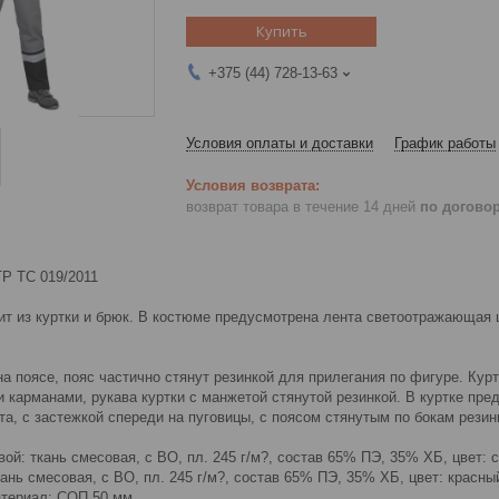
Купить
+375 (44) 728-13-63
Условия оплаты и доставки
График работы
возврат товара в течение 14 дней
по догово
ТР ТС 019/2011
ит из куртки и брюк. В костюме предусмотрена лента светоотражающая
на поясе, пояс частично стянут резинкой для прилегания по фигуре. Кур
 карманами, рукава куртки с манжетой стянутой резинкой. В куртке пр
а, с застежкой спереди на пуговицы, с поясом стянутым по бокам рези
ой: ткань смесовая, с ВО, пл. 245 г/м?, состав 65% ПЭ, 35% ХБ, цвет: 
ань смесовая, с ВО, пл. 245 г/м?, состав 65% ПЭ, 35% ХБ, цвет: красны
териал: СОП 50 мм.