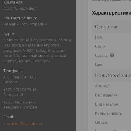
ООО "Спецлидер"
Характеристик
Ивашин Егор Игоревич
Основные
Пол
г. Минск, ул. М. Богдановича 155 пом
008 (вход в магазин напротив
Сезон
заправки А-100) - склад, Магазин -
офис 304 (главный многоэтажный
Состав
корпус), Минск, Беларусь
Цвет
Пользовательс
+375 (44) 728-13-63
Велком
Артикул
+375 (17) 270-73-16
Городской
Вес изделия
+375 (44) 566-56-77
Вид изделия
Тендерный отдел
Комплектность
Объем
speclider2@gmail.com