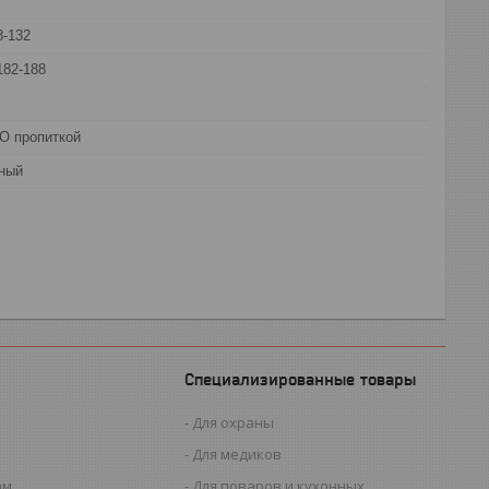
8-132
182-188
О пропиткой
рный
Специализированные товары
Для охраны
Для медиков
ам
Для поваров и кухонных