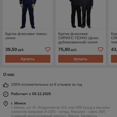
Куртка флисовая темно-
Куртка флисовая
Кур
синяя
СИРИУС-ТЕХНО (флис
СИ
дублированный) синяя
те
39,50
75,80
43
руб.
руб.
Купить
Купить
О нас
100% положительных из 9 отзывов за год
Работает с 09.12.2020
г. Минск
г. Минск, ул. М. Богдановича 155 пом 008 (вход в магазин
напротив заправки А-100) - склад, Магазин - офис 304
(главный многоэтажный корпус), Минск, Беларусь